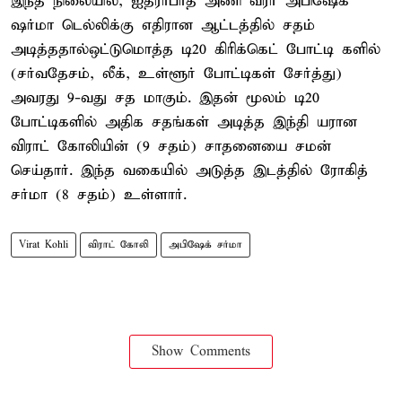
இந்த நிலையில், ஐதராபாத் அணி வீரர் அபிஷேக்
ஷர்மா டெல்லிக்கு எதிரான ஆட்டத்தில் சதம்
அடித்ததால்ஒட்டுமொத்த டி20 கிரிக்கெட் போட்டி களில்
(சர்வதேசம், லீக், உள்ளூர் போட்டிகள் சேர்த்து)
அவரது 9-வது சத மாகும். இதன் மூலம் டி20
போட்டிகளில் அதிக சதங்கள் அடித்த இந்தி யரான
விராட் கோலியின் (9 சதம்) சாதனையை சமன்
செய்தார். இந்த வகையில் அடுத்த இடத்தில் ரோகித்
சர்மா (8 சதம்) உள்ளார்.
Virat Kohli
விராட் கோலி
அபிஷேக் சர்மா
Show Comments