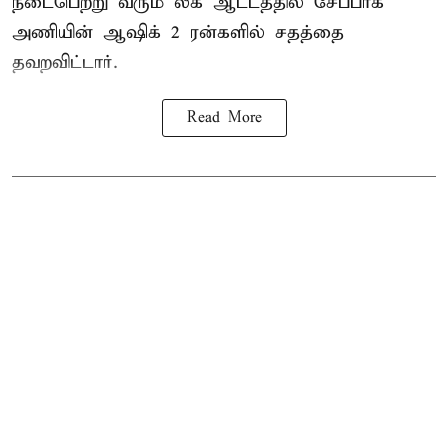
நடைபெற்று வரும் லீக் ஆட்டத்தில் சேப்பாக்
அணியின் ஆஷிக் 2 ரன்களில் சதத்தை
தவறவிட்டார்.
Read More