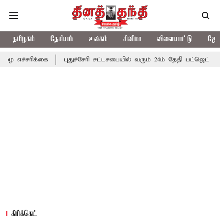
தமிழகம்
தேசியம்
உலகம்
சினிமா
விளையாட்டு
ஜோத
்கை
புதுச்சேரி சட்டசபையில் வரும் 24ம் தேதி பட்ஜெட் தாக்கல் செய்கி
கிரிக்கெட்