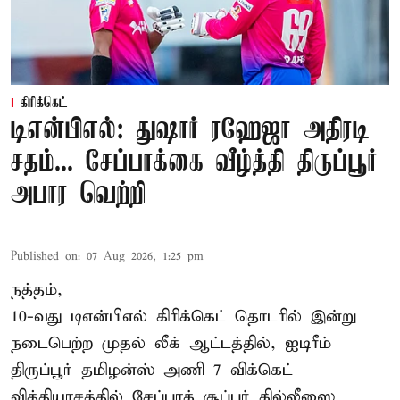
கிரிக்கெட்
டிஎன்பிஎல்: துஷார் ரஹேஜா அதிரடி
சதம்... சேப்பாக்கை வீழ்த்தி திருப்பூர்
அபார வெற்றி
Published on
:
07 Aug 2026, 1:25 pm
நத்தம்,
10-வது
டிஎன்பிஎல்
கிரிக்கெட் தொடரில் இன்று
நடைபெற்ற முதல் லீக் ஆட்டத்தில், ஐடிரீம்
திருப்பூர் தமிழன்ஸ் அணி 7 விக்கெட்
வித்தியாசத்தில் சேப்பாக் சூப்பர் கில்லீஸை