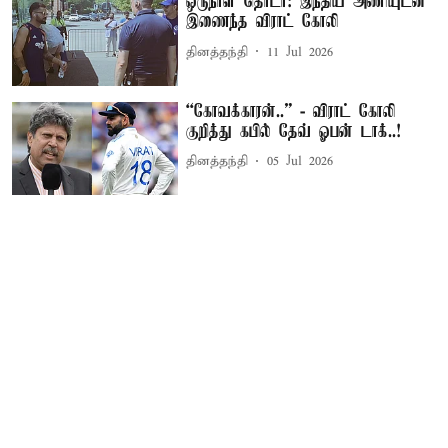
ஒருநாள் தொடர்: இந்திய அணியுடன்
இணைந்த விராட் கோலி
தினத்தந்தி
11 Jul 2026
“கோவக்காரன்..” - விராட் கோலி
குறித்து கபில் தேவ் ஓபன் டாக்..!
தினத்தந்தி
05 Jul 2026