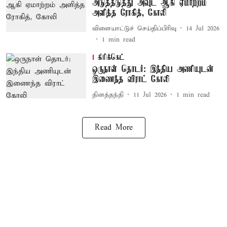
அடுத்தடுத்து அவுட் ஆகி ஏமாற்றம்
அளித்த ரோகித், கோலி
விளையாட்டுச் செய்திப்பிரிவு
14 Jul 2026
1
min read
கிரிக்கெட்
ஒருநாள் தொடர்: இந்திய அணியுடன்
இணைந்த விராட் கோலி
தினத்தந்தி
11 Jul 2026
1
min read
Read More