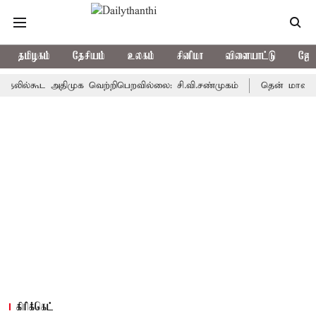
தமிழகம்
தேசியம்
உலகம்
சினிமா
விளையாட்டு
ஜோத
்கூட அதிமுக வெற்றிபெறவில்லை: சி.வி.சண்முகம்
தென் மாவட்டத்தில் 
கிரிக்கெட்