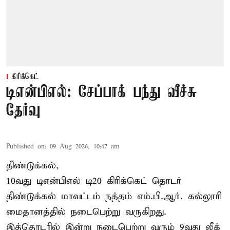
கிரிக்கெட்
டிஎன்பிஎல்: சேப்பாக் பந்து வீச்சு
தேர்வு
Published on
:
09 Aug 2026, 10:47 am
திண்டுக்கல்,
10வது டிஎன்பிஎல் டி20
கிரிக்கெட்
தொடர்
திண்டுக்கல் மாவட்டம் நத்தம் எம்.பி.ஆர். கல்லூரி
மைதானத்தில் நடைபெற்று வருகிறது.
இத்தொடரில் இன்று நடைபெற்று வரும் 9வது லீக்