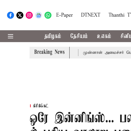
E-Paper
DTNEXT
Thanthi 
தமிழகம்
தேசியம்
உலகம்
சினி
Breaking News
்-அமைச்சர் விஜய் அழைப்பு
முன்னாள் அமைச்சர் பொன்முடிக்க
கிரிக்கெட்
ஒரே இன்னிங்ஸ்... 