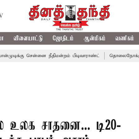
TV
மா
விளையாட்டு
ஜோதிடம்
ஆன்மிகம்
வணிகம்
ு சென்னை நீதிமன்றம் பிடிவாராண்ட்
தொலைநோக்கு பார்வையு
பல உலக சாதனை... டி20-