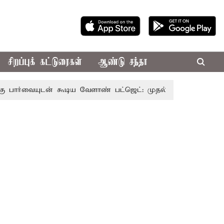
சிறப்புக் கட்டுரைகள்
ஆண்டு சந்தா
டன் கூடிய வேளாண் பட்ஜெட்: முதல்-அமைச்சர் விஜய்
தமிழ