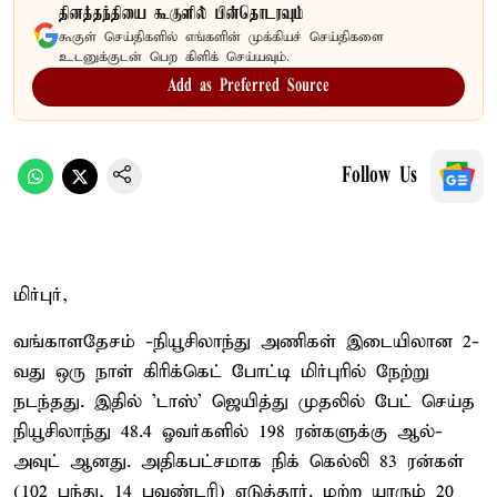
தினத்தந்தியை கூகுளில் பின்தொடரவும்
கூகுள் செய்திகளில் எங்களின் முக்கியச் செய்திகளை
உடனுக்குடன் பெற கிளிக் செய்யவும்.
Add as Preferred Source
Follow Us
மிர்புர்,
வங்காளதேசம் -நியூசிலாந்து அணிகள் இடையிலான 2-
வது ஒரு நாள் கிரிக்கெட் போட்டி மிர்புரில் நேற்று
நடந்தது. இதில் 'டாஸ்' ஜெயித்து முதலில் பேட் செய்த
நியூசிலாந்து 48.4 ஓவர்களில் 198 ரன்களுக்கு ஆல்-
அவுட் ஆனது. அதிகபட்சமாக நிக் கெல்லி 83 ரன்கள்
(102 பந்து, 14 பவுண்டரி) எடுத்தார். மற்ற யாரும் 20