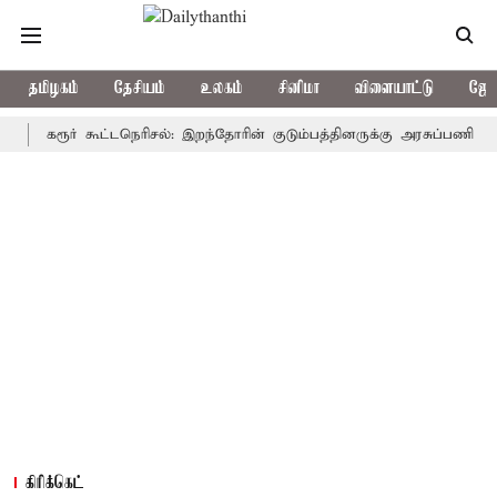
தமிழகம்
தேசியம்
உலகம்
சினிமா
விளையாட்டு
ஜோத
கரூர் கூட்டநெரிசல்: இறந்தோரின் குடும்பத்தினருக்கு அரசுப்பணி வழக்கு; வ
கிரிக்கெட்