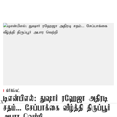
கிரிக்கெட்
டிஎன்பிஎல்: துஷார் ரஹேஜா அதிரடி
X
சதம்... சேப்பாக்கை வீழ்த்தி திருப்பூர்