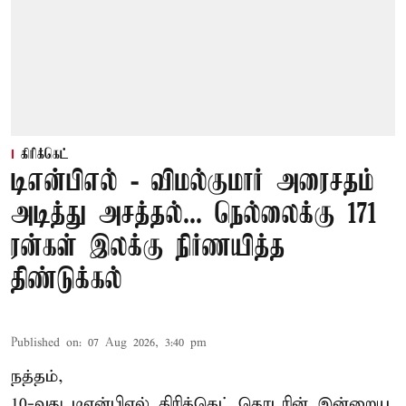
கிரிக்கெட்
டிஎன்பிஎல் - விமல்குமார் அரைசதம்
அடித்து அசத்தல்... நெல்லைக்கு 171
ரன்கள் இலக்கு நிர்ணயித்த
திண்டுக்கல்
Published on
:
07 Aug 2026, 3:40 pm
நத்தம்,
10-வது
டிஎன்பிஎல்
கிரிக்கெட் தொடரின் இன்றைய