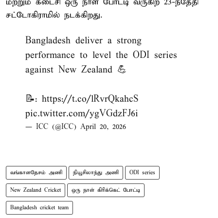
மற்றும் கடைசி ஒரு நாள் போட்டி வருகிற 23-ந்தேதி
சட்டோகிராமில் நடக்கிறது.
Bangladesh deliver a strong
performance to level the ODI series
against New Zealand 💪
📝:
https://t.co/lRvrQkahcS
pic.twitter.com/ygVGdzFJ6i
— ICC (@ICC)
April 20, 2026
வங்காளதேசம் அணி
நியூசிலாந்து அணி
ODI series
New Zealand Cricket
ஒரு நாள் கிரிக்கெட் போட்டி
Bangladesh cricket team