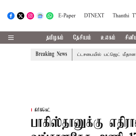
E-Paper
DTNEXT
Thanthi 
தமிழகம்
தேசியம்
உலகம்
சினி
Breaking News
ற்றமா?, தடுமாற்றமா?
சட்டசபையில் பட்ஜெட் மீதான விவாதம் இ
கிரிக்கெட்
பாகிஸ்தானுக்கு எதிர