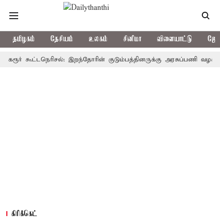
தமிழகம்
தேசியம்
உலகம்
சினிமா
விளையாட்டு
ஜோத
் கூட்டநெரிசல்: இறந்தோரின் குடும்பத்தினருக்கு அரசுப்பணி வழக்கு; வரும்
கிரிக்கெட்