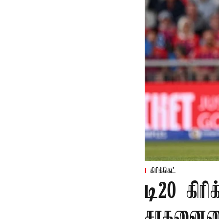
கிரிக்கெட்
டி20 கிரி
சாதனையை