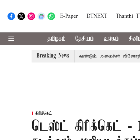
E-Paper
DTNEXT
Thanthi 
தமிழகம்
தேசியம்
உலகம்
சினி
Breaking News
 பயன்பாட்டை தவிர்க்க வேண்டும்: அமைச்சர் வினோத்
5 ஆண
கிரிக்கெட்
டெஸ்ட் கிரிக்கெட்