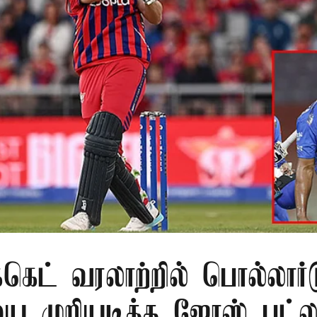
க்கெட் வரலாற்றில் பொல்லார்
 முறியடித்த ஜோஸ் பட்லர