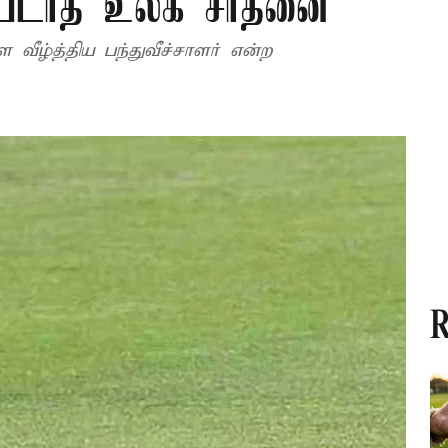
்கப்படாத உலக சாதனை
வீழ்த்திய பந்துவீச்சாளர் என்ற
R