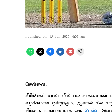
Published on
:
15 Jun 2026, 6:05 am
சென்னை,
கிரிக்கெட் வரலாற்றில் பல சாதனைகள் உர
வழக்கமான ஒன்றாகும். ஆனால் சில சாத
நிற்கும். உதாரணமாக ஒரு
டெஸ்ட்
இன்ன