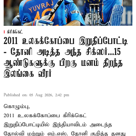
கிரிக்கெட்
2011 உலகக்கோப்பை இறுதிப்போட்டி
- தோனி அடித்த அந்த சிக்ஸர்...15
ஆண்டுகளுக்கு பிறகு மனம் திறந்த
இலங்கை வீரர்
Published on
:
05 Aug 2026, 2:42 pm
கொழும்பு,
2011 உலகக்கோப்பை
கிரிக்கெட்
இறுதிப்போட்டியில் இந்தியாவிடம் அடைந்த
தோல்வி மற்றும் எம்.எஸ். தோனி குறித்த தனது