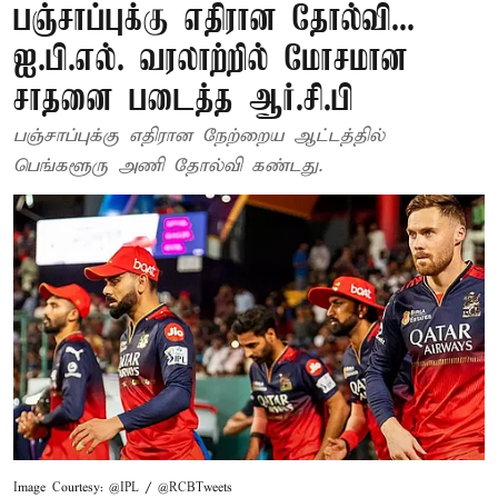
பஞ்சாப்புக்கு எதிரான தோல்வி...
ஐ.பி.எல். வரலாற்றில் மோசமான
சாதனை படைத்த ஆர்.சி.பி
பஞ்சாப்புக்கு எதிரான நேற்றைய ஆட்டத்தில்
பெங்களூரு அணி தோல்வி கண்டது.
Image Courtesy: @IPL / @RCBTweets