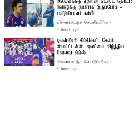
இலங்கைக்கு எதிரான டெஸ்ட் தொடர்:
சவாலுக்கு தயாராக இருப்போம் -
பயிற்சியாளர் கம்பீர்
விளையாட்டுச் செய்திப்பிரிவு
4 hours ago
டிஎன்பிஎல் கிரிக்கெட்: சேலம்
ஸ்பார்ட்டன்ஸ் அணியை வீழ்த்திய
கோவை கிங்ஸ்
விளையாட்டுச் செய்திப்பிரிவு
5 hours ago