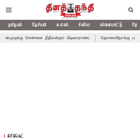
தமிழகம்
தேசியம்
உலகம்
சினிமா
விளையாட்டு
ஜோத
ென்னை நீதிமன்றம் பிடிவாராண்ட்
தொலைநோக்கு பார்வையுடன் கூடிய
கிரிக்கெட்