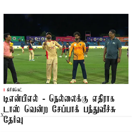
கிரிக்கெட்
டிஎன்பிஎல் - நெல்லைக்கு எதிராக
டாஸ் வென்ற சேப்பாக் பந்துவீச்சு
X
தேர்வு