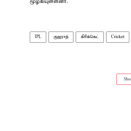
மூழ்கியுள்ளனர்.
IPL
குஜராத்
கிரிக்கெட்
Cricket
Sh