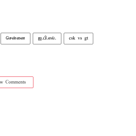
சென்னை
ஐ.பி.எல்.
csk vs gt
ow Comments