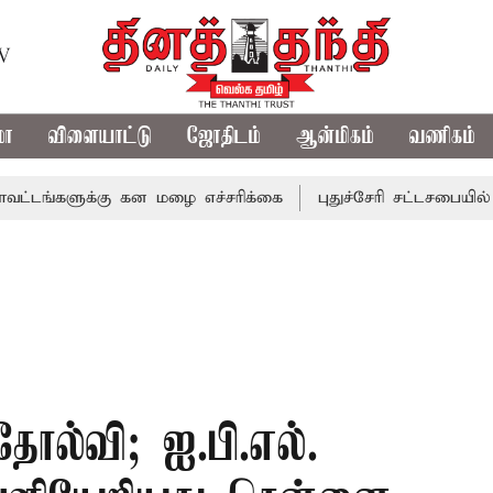
TV
மா
விளையாட்டு
ஜோதிடம்
ஆன்மிகம்
வணிகம்
ளுக்கு கன மழை எச்சரிக்கை
புதுச்சேரி சட்டசபையில் வரும் 
ோல்வி; ஐ.பி.எல்.