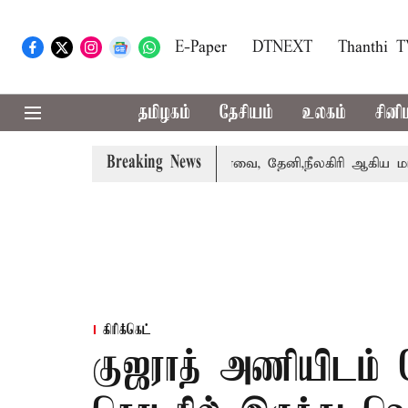
E-Paper
DTNEXT
Thanthi 
தமிழகம்
தேசியம்
உலகம்
சினி
Breaking News
் பெற்றார் சங்கீதா
கோவை, தேனி,நீலகிரி ஆகிய மாவட்டங்க
கிரிக்கெட்
குஜராத் அணியிடம் த