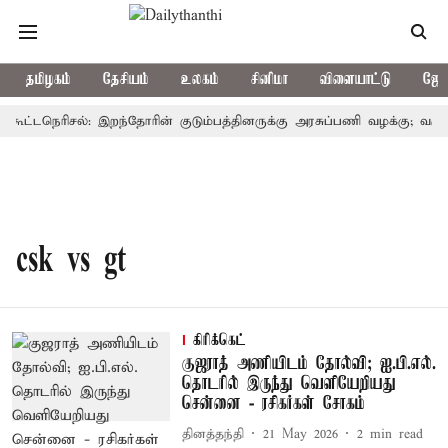
தமிழகம்
தேசியம்
உலகம்
சினிமா
விளையாட்டு
ஜோத
் கூட்டநெரிசல்: இறந்தோரின் குடும்பத்தினருக்கு அரசுப்பணி வழக்கு; வரும் 
csk vs gt
கிரிக்கெட்
குஜராத் அணியிடம் தோல்வி; ஐ.பி.எல்.
தொடரில் இருந்து வெளியேறியது
சென்னை - ரசிகர்கள் சோகம்
தினத்தந்தி
21 May 2026
2
min read