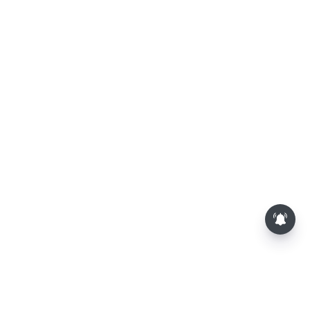
பாம்புகள் தோலை உரிப்பது ஏன்?
அப்போது அதனை பார்த்தால்
பழிவாங்குமா?