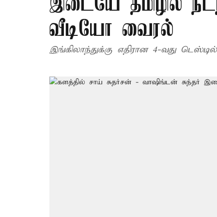
இடையே தமிழில் நடந
வீடியோ வைரல்
இங்கிலாந்துக்கு எதிரான 4-வது டெஸ்டி