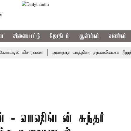
TV
மா
விளையாட்டு
ஜோதிடம்
ஆன்மிகம்
வணிகம்
்ட்டில் விசாரணை
அமர்நாத் யாத்திரை தற்காலிகமாக நிறுத்தம்
ன் - வாஷிங்டன் சுந்தர்