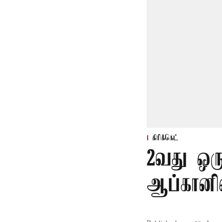
கிரிக்கெட்
2வது ஒரு
ஆப்கானி