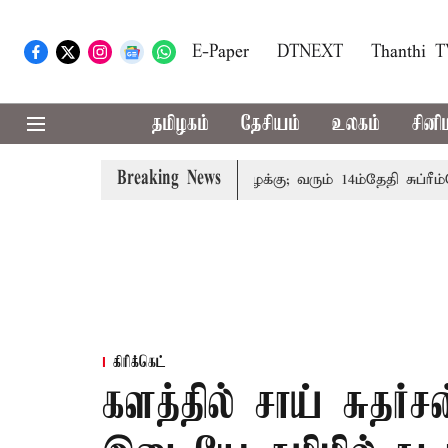
E-Paper
DTNEXT
Thanthi 
தமிழகம்
தேசியம்
உலகம்
சினி
Breaking News
ுடும்பத்தினருக்கு அரசுப்பணி வழக்கு; வரும் 14ம்தேதி சுப்ரீம்கோர
கிரிக்கெட்
களத்தில் சாய் சுதர்ச