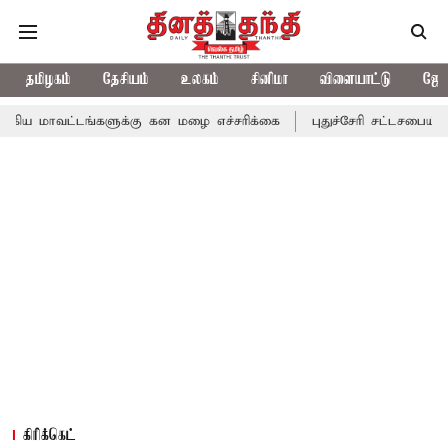
தமிழகம்
தேசியம்
உலகம்
சினிமா
விளையாட்டு
ஜோத
்களுக்கு கன மழை எச்சரிக்கை
புதுச்சேரி சட்டசபையில் வரும் 24ம் 
கிரிக்கெட்