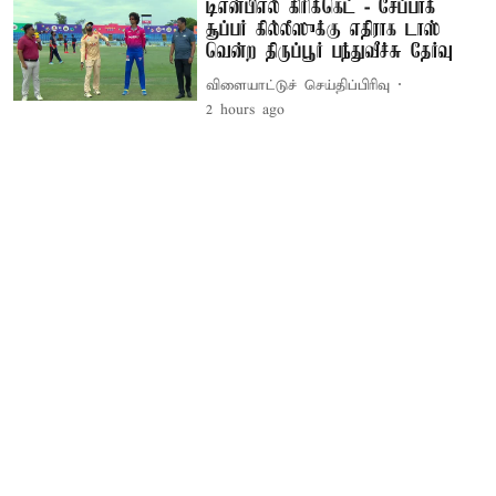
டிஎன்பிஎல் கிரிக்கெட் - சேப்பாக்
சூப்பர் கில்லீஸுக்கு எதிராக டாஸ்
வென்ற திருப்பூர் பந்துவீச்சு தேர்வு
விளையாட்டுச் செய்திப்பிரிவு
2 hours ago