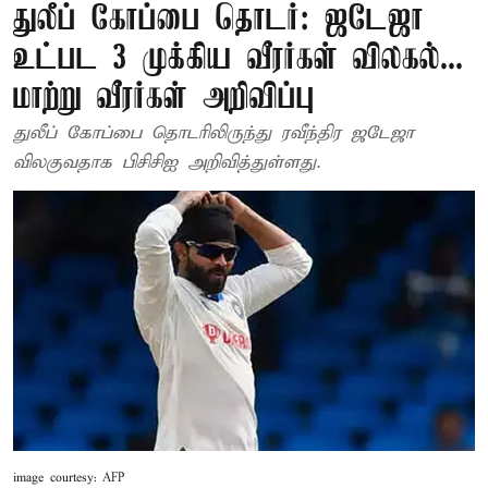
துலீப் கோப்பை தொடர்: ஜடேஜா
உட்பட 3 முக்கிய வீரர்கள் விலகல்...
மாற்று வீரர்கள் அறிவிப்பு
துலீப் கோப்பை தொடரிலிருந்து ரவீந்திர ஜடேஜா
விலகுவதாக பிசிசிஐ அறிவித்துள்ளது.
image courtesy: AFP