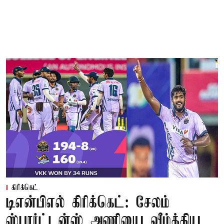
கிரிக்கெட்
டிஎன்பிஎல் கிரிக்கெட்: சேலம்
ஸ்பார்ட்டன்ஸ் அணியை வீழ்த்திய