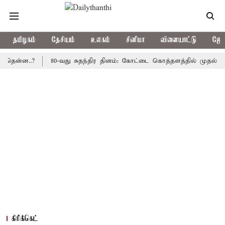
தமிழகம்
தேசியம்
உலகம்
சினிமா
விளையாட்டு
ஜோத
ன..?
80-வது சுதந்திர தினம்: கோட்டை கொத்தளத்தில் முதல் முறையாக
கிரிக்கெட்