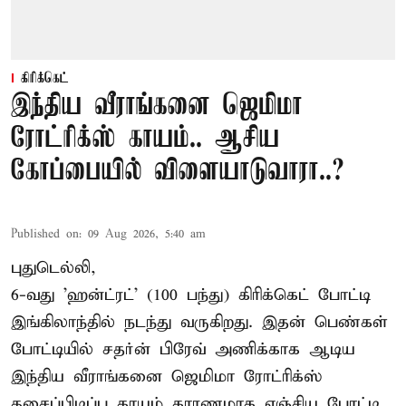
கிரிக்கெட்
இந்திய வீராங்கனை ஜெமிமா
ரோட்ரிக்ஸ் காயம்.. ஆசிய
கோப்பையில் விளையாடுவாரா..?
Published on
:
09 Aug 2026, 5:40 am
புதுடெல்லி,
6-வது 'ஹன்ட்ரட்' (100 பந்து) கிரிக்கெட் போட்டி
இங்கிலாந்தில் நடந்து வருகிறது. இதன் பெண்கள்
போட்டியில் சதர்ன் பிரேவ் அணிக்காக ஆடிய
இந்திய வீராங்கனை
ஜெமிமா ரோட்ரிக்ஸ்
தசைப்பிடிப்பு காயம் காரணமாக எஞ்சிய போட்டி