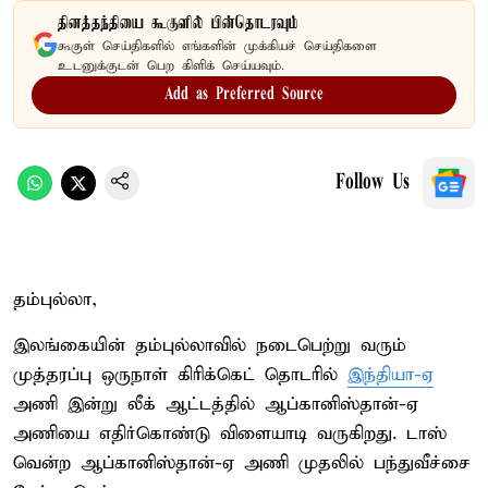
தினத்தந்தியை கூகுளில் பின்தொடரவும்
கூகுள் செய்திகளில் எங்களின் முக்கியச் செய்திகளை
உடனுக்குடன் பெற கிளிக் செய்யவும்.
Add as Preferred Source
Follow Us
தம்புல்லா,
இலங்கையின் தம்புல்லாவில் நடைபெற்று வரும்
முத்தரப்பு ஒருநாள் கிரிக்கெட் தொடரில்
இந்தியா-ஏ
அணி இன்று லீக் ஆட்டத்தில் ஆப்கானிஸ்தான்-ஏ
அணியை எதிர்கொண்டு விளையாடி வருகிறது. டாஸ்
வென்ற ஆப்கானிஸ்தான்-ஏ அணி முதலில் பந்துவீச்சை