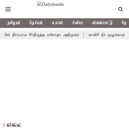
தமிழகம்
தேசியம்
உலகம்
சினிமா
விளையாட்டு
ஜோத
ர்ப்பாய சீர்திருத்த மசோதா அறிமுகம்
காவிரி நீர் ஒழுங்காற்று குழு
கிரிக்கெட்