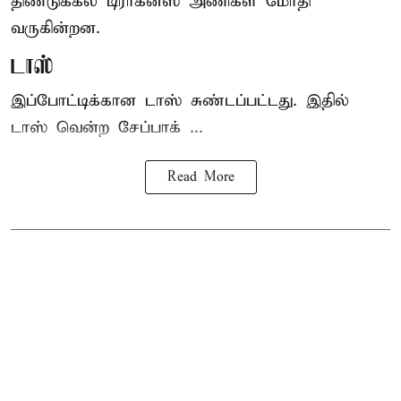
திண்டுக்கல் டிராகன்ஸ் அணிகள் மோதி
வருகின்றன.
டாஸ்
இப்போட்டிக்கான டாஸ் சுண்டப்பட்டது. இதில்
டாஸ் வென்ற சேப்பாக் ...
Read More