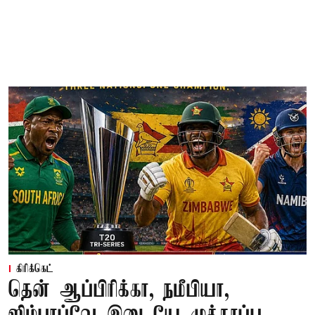
கிரிக்கெட்
தென் ஆப்பிரிக்கா, நமீபியா,