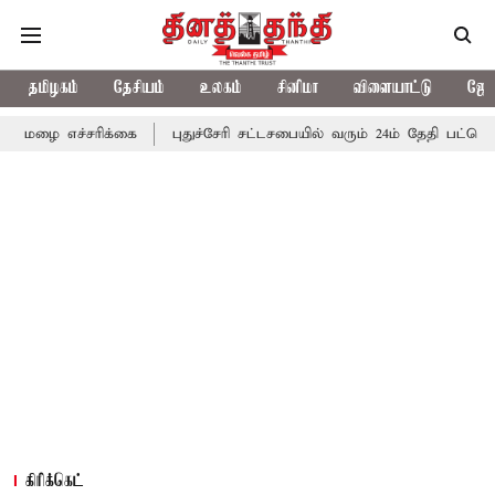
தமிழகம்
தேசியம்
உலகம்
சினிமா
விளையாட்டு
ஜோத
சரிக்கை
புதுச்சேரி சட்டசபையில் வரும் 24ம் தேதி பட்ஜெட் தாக்கல் ச
கிரிக்கெட்