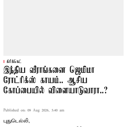
கிரிக்கெட்
இந்திய வீராங்கனை ஜெமிமா
ரோட்ரிக்ஸ் காயம்.. ஆசிய
கோப்பையில் விளையாடுவாரா..?
Published on
:
09 Aug 2026, 5:40 am
புதுடெல்லி,