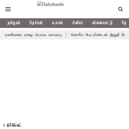
தமிழகம்
தேசியம்
உலகம்
சினிமா
விளையாட்டு
ஜோத
ிவரை மழை பெய்ய வாய்ப்பு
கொரிய பேட்மிண்டன் இறுதி போட்டி; இந்
கிரிக்கெட்