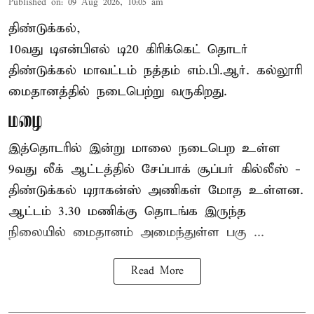
Published on
:
09 Aug 2026, 10:05 am
திண்டுக்கல்,
10வது டிஎன்பிஎல் டி20
கிரிக்கெட்
தொடர்
திண்டுக்கல் மாவட்டம் நத்தம் எம்.பி.ஆர். கல்லூரி
மைதானத்தில் நடைபெற்று வருகிறது.
மழை
இத்தொடரில் இன்று மாலை நடைபெற உள்ள
9வது லீக் ஆட்டத்தில் சேப்பாக் சூப்பர் கில்லீஸ் -
திண்டுக்கல் டிராகன்ஸ் அணிகள் மோத உள்ளன.
ஆட்டம் 3.30 மணிக்கு தொடங்க இருந்த
நிலையில் மைதானம் அமைந்துள்ள பகு ...
Read More