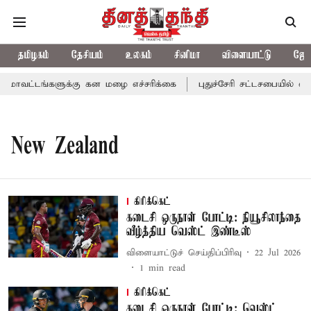
தமிழகம்
தேசியம்
உலகம்
சினிமா
விளையாட்டு
ஜோத
மாவட்டங்களுக்கு கன மழை எச்சரிக்கை
புதுச்சேரி சட்டசபையில் வரும
New Zealand
கிரிக்கெட்
கடைசி ஒருநாள் போட்டி: நியூசிலாந்தை
வீழ்த்திய வெஸ்ட் இண்டீஸ்
விளையாட்டுச் செய்திப்பிரிவு
22 Jul 2026
1
min read
கிரிக்கெட்
கடைசி ஒருநாள் போட்டி: வெஸ்ட்