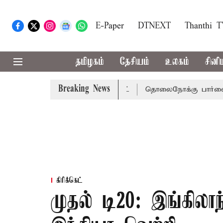
E-Paper
DTNEXT
Thanthi 
தமிழகம்
தேசியம்
உலகம்
சினி
Breaking News
 நீதிமன்றம் பிடிவாராண்ட்
தொலைநோக்கு பார்வையுடன் கூட
கிரிக்கெட்
முதல் டி20: இங்கிலா