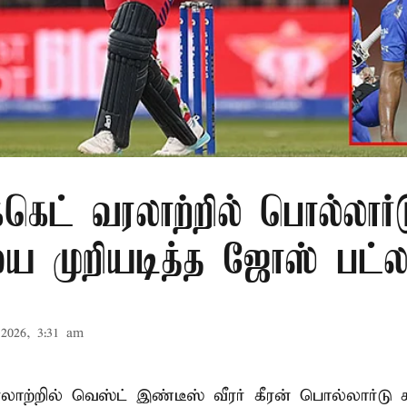
க்கெட் வரலாற்றில் பொல்லார்
 முறியடித்த ஜோஸ் பட்லர
2026, 3:31 am
 வரலாற்றில் வெஸ்ட் இண்டீஸ் வீரர் கீரன் பொல்லார்