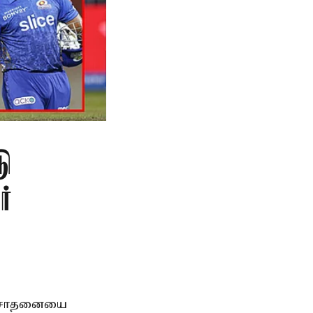
டு
்
டு சாதனையை