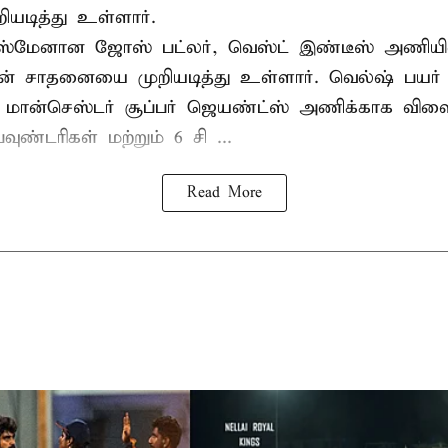
ியடித்து உள்ளார்.
்ஸ்மேனான ஜோஸ் பட்லர், வெஸ்ட் இண்டீஸ் அணியின் 
டின் சாதனையை முறியடித்து உள்ளார். வெல்ஷ் பயர்
 மான்செஸ்டர் சூப்பர் ஜெயண்ட்ஸ் அணிக்காக விளை
வுண்டரிகள் மற்றும் 6 சி ...
Read More