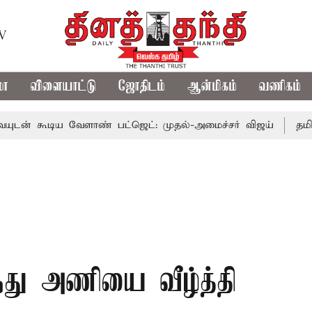
TV
மா
விளையாட்டு
ஜோதிடம்
ஆன்மிகம்
வணிகம்
ிய வேளாண் பட்ஜெட்: முதல்-அமைச்சர் விஜய்
தமிழக அரசியல
ந்து அணியை வீழ்த்தி