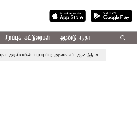
சிறப்புக் கட்டுரைகள்
ஆண்டு சந்தா
ில் பரபரப்பு; அமைச்சர் ஆனந்த் உடன் சி.வி. சண்முகம், வேலும