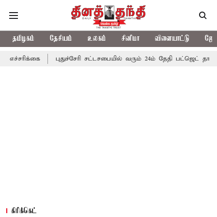
தமிழகம்
தேசியம்
உலகம்
சினிமா
விளையாட்டு
ஜோத
்கை
புதுச்சேரி சட்டசபையில் வரும் 24ம் தேதி பட்ஜெட் தாக்கல் செய்கி
கிரிக்கெட்