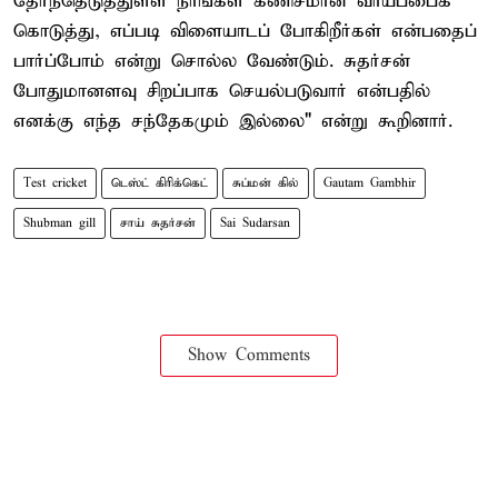
தேர்ந்தெடுத்துள்ள நாங்கள் கணிசமான வாய்ப்பைக்
கொடுத்து, எப்படி விளையாடப் போகிறீர்கள் என்பதைப்
பார்ப்போம் என்று சொல்ல வேண்டும். சுதர்சன்
போதுமானளவு சிறப்பாக செயல்படுவார் என்பதில்
எனக்கு எந்த சந்தேகமும் இல்லை" என்று கூறினார்.
Test cricket
டெஸ்ட் கிரிக்கெட்
சுப்மன் கில்
Gautam Gambhir
Shubman gill
சாய் சுதர்சன்
Sai Sudarsan
Show Comments