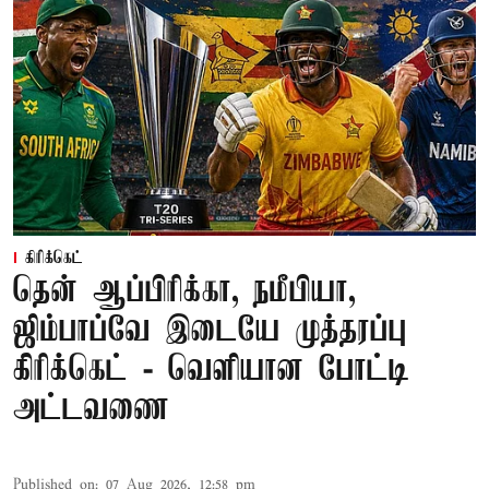
கிரிக்கெட்
தென் ஆப்பிரிக்கா, நமீபியா,
ஜிம்பாப்வே இடையே முத்தரப்பு
கிரிக்கெட் - வெளியான போட்டி
அட்டவணை
Published on
:
07 Aug 2026, 12:58 pm