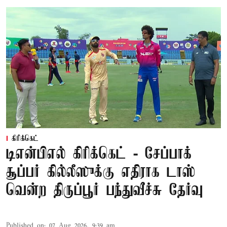
கிரிக்கெட்
டிஎன்பிஎல் கிரிக்கெட் - சேப்பாக்
சூப்பர் கில்லீஸுக்கு எதிராக டாஸ்
வென்ற திருப்பூர் பந்துவீச்சு தேர்வு
Published on
:
07 Aug 2026, 9:39 am