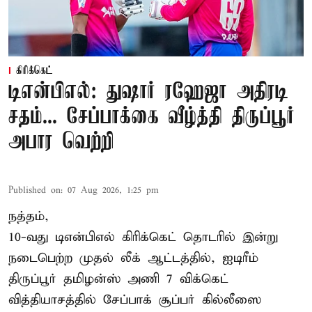
கிரிக்கெட்
டிஎன்பிஎல்: துஷார் ரஹேஜா அதிரடி
சதம்... சேப்பாக்கை வீழ்த்தி திருப்பூர்
அபார வெற்றி
Published on
:
07 Aug 2026, 1:25 pm
நத்தம்,
10-வது
டிஎன்பிஎல்
கிரிக்கெட் தொடரில் இன்று
நடைபெற்ற முதல் லீக் ஆட்டத்தில், ஐடிரீம்
திருப்பூர் தமிழன்ஸ் அணி 7 விக்கெட்
வித்தியாசத்தில் சேப்பாக் சூப்பர் கில்லீஸை