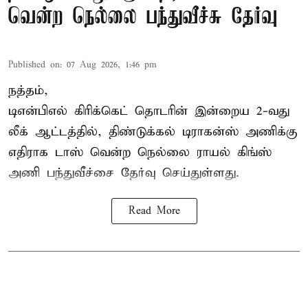
வென்ற நெல்லை பந்துவீச்சு தேர்வு
Published on
:
07 Aug 2026, 1:46 pm
நத்தம்,
டிஎன்பிஎல்
கிரிக்கெட் தொடரின் இன்றைய 2-வது
லீக் ஆட்டத்தில், திண்டுக்கல் டிராகன்ஸ் அணிக்கு
எதிராக டாஸ் வென்ற நெல்லை ராயல் கிங்ஸ்
அணி பந்துவீச்சை தேர்வு செய்துள்ளது.
Read More