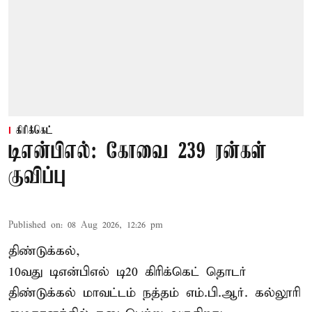
கிரிக்கெட்
டிஎன்பிஎல்: கோவை 239 ரன்கள்
குவிப்பு
Published on
:
08 Aug 2026, 12:26 pm
திண்டுக்கல்,
10வது டிஎன்பிஎல் டி20
கிரிக்கெட்
தொடர்
திண்டுக்கல் மாவட்டம் நத்தம் எம்.பி.ஆர். கல்லூரி