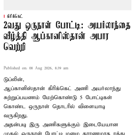
கிரிக்கெட்
2வது ஒருநாள் போட்டி: அயர்லாந்தை
வீழ்த்தி ஆப்கானிஸ்தான் அபார
வெற்றி
Published on
:
08 Aug 2026, 8:39 am
டுப்லின்,
ஆப்கானிஸ்தான்
கிரிக்கெட்
அணி அயர்லாந்து
சுற்றுப்பயணம் மேற்கொண்டு 5 போட்டிகள்
கொண்ட ஒருநாள் தொடரில் விளையாடி
வருகிறது.
அதன்படி இரு அணிகளுக்கும் இடையேயான
முதல் ஒருநாள் போட்டி மழை காரணமாக ரத்து