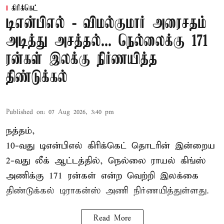
கிரிக்கெட்
டிஎன்பிஎல் - விமல்குமார் அரைசதம்
அடித்து அசத்தல்... நெல்லைக்கு 171
ரன்கள் இலக்கு நிர்ணயித்த
திண்டுக்கல்
Published on
:
07 Aug 2026, 3:40 pm
நத்தம்,
10-வது
டிஎன்பிஎல்
கிரிக்கெட் தொடரின் இன்றைய
2-வது லீக் ஆட்டத்தில், நெல்லை ராயல் கிங்ஸ்
அணிக்கு 171 ரன்கள் என்ற வெற்றி இலக்கை
திண்டுக்கல் டிராகன்ஸ் அணி நிர்ணயித்துள்ளது.
Read More