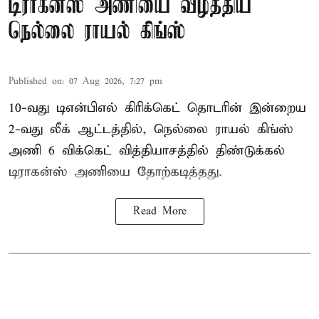
டிராகன்ஸ் அணியை வீழ்த்திய
நெல்லை ராயல் கிங்ஸ்
Published on
:
07 Aug 2026, 7:27 pm
10-வது டிஎன்பிஎல் கிரிக்கெட் தொடரின் இன்றைய
2-வது லீக் ஆட்டத்தில், நெல்லை ராயல் கிங்ஸ்
அணி 6 விக்கெட் வித்தியாசத்தில் திண்டுக்கல்
டிராகன்ஸ் அணியை தோற்கடித்தது.
Read More