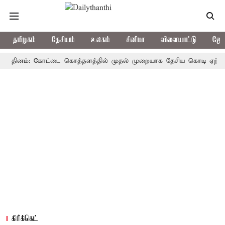
தமிழகம்
தேசியம்
உலகம்
சினிமா
விளையாட்டு
ஜோத
ினம்: கோட்டை கொத்தளத்தில் முதல் முறையாக தேசிய கொடி ஏற்றுகிறார், 
கிரிக்கெட்