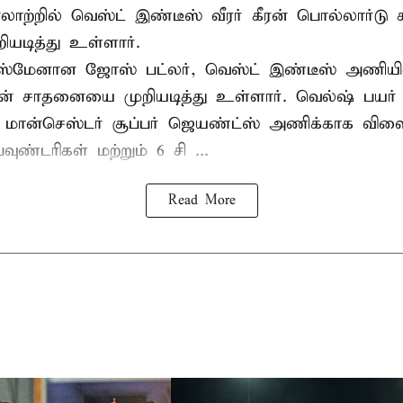
 வரலாற்றில் வெஸ்ட் இண்டீஸ் வீரர் கீரன் பொல்லார்
ியடித்து உள்ளார்.
்ஸ்மேனான ஜோஸ் பட்லர், வெஸ்ட் இண்டீஸ் அணியின் 
டின் சாதனையை முறியடித்து உள்ளார். வெல்ஷ் பயர்
 மான்செஸ்டர் சூப்பர் ஜெயண்ட்ஸ் அணிக்காக விளை
வுண்டரிகள் மற்றும் 6 சி ...
Read More