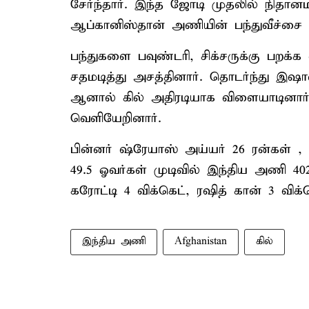
சேர்ந்தார். இந்த ஜோடி முதலில் நிதான
ஆப்கானிஸ்தான் அணியின் பந்துவீச்சை த
பந்துகளை பவுண்டரி, சிக்சருக்கு பறக்க
சதமடித்து அசத்தினார். தொடர்ந்து இஷான
ஆனால் கில் அதிரடியாக விளையாடினார்
வெளியேறினார்.
பின்னர் ஷ்ரேயாஸ் அய்யர் 26 ரன்கள் , வ
49.5 ஓவர்கள் முடிவில் இந்திய அணி 40
கரோட்டி 4 விக்கெட், ரஷித் கான் 3 விக்கெ
இந்திய அணி
Afghanistan
கில்