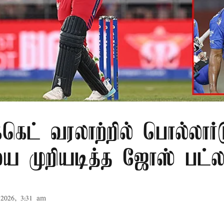
க்கெட் வரலாற்றில் பொல்லார்
 முறியடித்த ஜோஸ் பட்லர
2026, 3:31 am