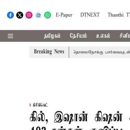
E-Paper
DTNEXT
Thanthi 
தமிழகம்
தேசியம்
உலகம்
சினி
Breaking News
ன்றம் பிடிவாராண்ட்
தொலைநோக்கு பார்வையுடன் கூடிய வேள
கிரிக்கெட்
கில், இஷான் கிஷன்