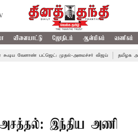
TV
மா
விளையாட்டு
ஜோதிடம்
ஆன்மிகம்
வணிகம்
ாண் பட்ஜெட்: முதல்-அமைச்சர் விஜய்
தமிழக அரசியலில் பர
 அசத்தல்: இந்திய அணி