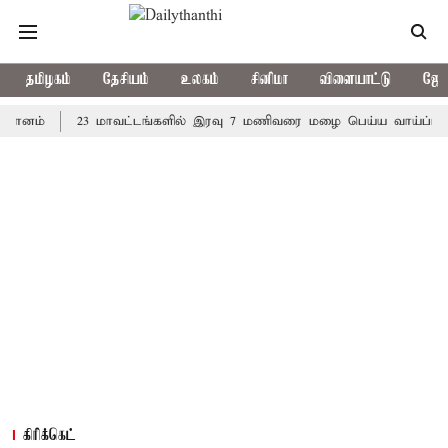
தமிழகம்
தேசியம்
உலகம்
சினிமா
விளையாட்டு
ஜோத
23 மாவட்டங்களில் இரவு 7 மணிவரை மழை பெய்ய வாய்ப்பு
கொர
கிரிக்கெட்