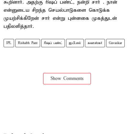
கூறினார். அதற்கு ரிஷப் பண்ட், நன்றி சார் . நான்
என்னுடைய சிறந்த செயல்பாடுகளை கொடுக்க
முயற்சிக்கிறேன் சார் என்று புன்னகை முகத்துடன்
பதிலளித்தார்.
IPL
Rishabh Pant
ரிஷப் பண்ட்
ஐ.பி.எல்
கவாஸ்கர்
Gavaskar
Show Comments