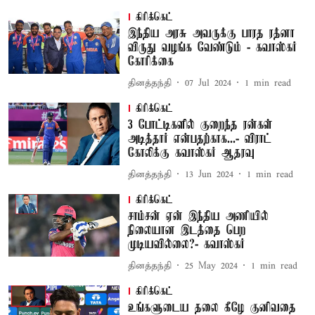
கிரிக்கெட்
இந்திய அரசு அவருக்கு பாரத ரத்னா
விருது வழங்க வேண்டும் - கவாஸ்கர்
கோரிக்கை
தினத்தந்தி
07 Jul 2024
1
min read
கிரிக்கெட்
3 போட்டிகளில் குறைந்த ரன்கள்
அடித்தார் என்பதற்காக...- விராட்
கோலிக்கு கவாஸ்கர் ஆதரவு
தினத்தந்தி
13 Jun 2024
1
min read
கிரிக்கெட்
சாம்சன் ஏன் இந்திய அணியில்
நிலையான இடத்தை பெற
முடியவில்லை?- கவாஸ்கர்
தினத்தந்தி
25 May 2024
1
min read
கிரிக்கெட்
உங்களுடைய தலை கீழே குனிவதை