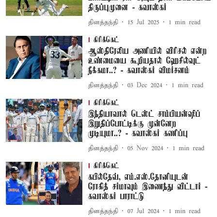
திருப்புமுனை - கவாஸ்கர்
தினத்தந்தி
15 Jul 2025
1
min read
கிரிக்கெட்
ஆஸ்திரேலிய அணியில் விரிசல் என்ற
உண்மையை கூறியதால் ஹேசில்வுட்
நீக்கமா..? - கவாஸ்கர் விமர்சனம்
தினத்தந்தி
03 Dec 2024
1
min read
கிரிக்கெட்
இந்தியாவால் டெஸ்ட் சாம்பியன்ஷிப்
இறுதிப்போட்டிக்கு முன்னேற
முடியுமா..? - கவாஸ்கர் கணிப்பு
தினத்தந்தி
05 Nov 2024
1
min read
கிரிக்கெட்
கபில்தேவ், எம்.எஸ்.தோனியுடன்
ரோகித் சர்மாவும் இணைந்து விட்டார் -
கவாஸ்கர் பாராட்டு
தினத்தந்தி
07 Jul 2024
1
min read