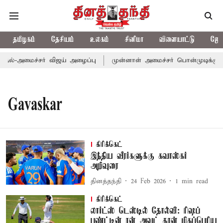
தமிழகம்
தேசியம்
உலகம்
சினிமா
விளையாட்டு
ஜோத
ுதல்-அமைச்சர் விஜய் அழைப்பு
முன்னாள் அமைச்சர் பொன்முடிக்கு செ
Gavaskar
கிரிக்கெட்
இந்திய வீரர்களுக்கு கவாஸ்கர்
அறிவுரை
தினத்தந்தி
24 Feb 2026
1
min read
கிரிக்கெட்
லார்ட்ஸ் டெஸ்டில் தோல்வி: ரிஷப்
பண்ட்டின் ரன் அவுட் தான் மிகப்பெரிய