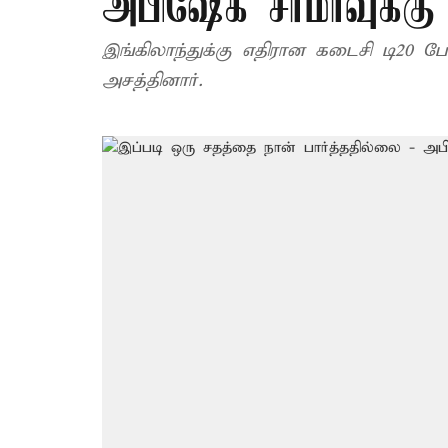
அபிஷேக் சர்மாவுக்கு க
இங்கிலாந்துக்கு எதிரான கடைசி டி20 போ
அசத்தினார்.