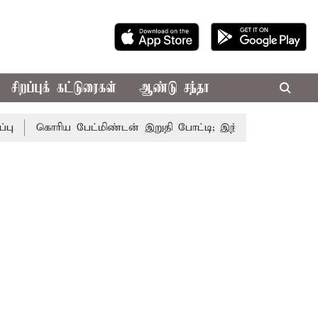
சிறப்புக் கட்டுரைகள்
ஆண்டு சந்தா
கொரிய பேட்மிண்டன் இறுதி போட்டி; இந்திய வீராங்கனை சாம்பி