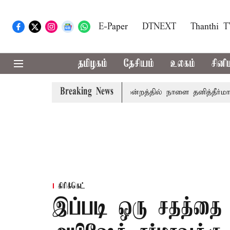
E-Paper
DTNEXT
Thanthi 
தமிழகம்
தேசியம்
உலகம்
சினி
Breaking News
ில் தமிழ்த்தாய் வாழ்த்து: சட்டமன்றத்தில் நாளை தனித்தீர்மானம்
கிரிக்கெட்
இப்படி ஒரு சதத்தை ந