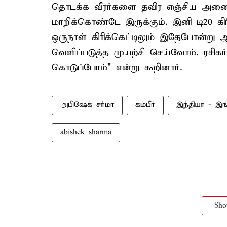
தொடக்க வீரர்களை தவிர எஞ்சிய அனைத்த
மாறிக்கொண்டே இருக்கும். இனி டி20 கிர
ஒருநாள் கிரிக்கெட்டிலும் இதேபோன்ற
வெளிப்படுத்த முயற்சி செய்வோம். ரசிக
கொடுப்போம்" என்று கூறினார்.
அபிஷேக் சர்மா
கம்பீர்
இந்தியா - இங்
abishek sharma
Sh