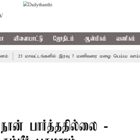
TV
மா
விளையாட்டு
ஜோதிடம்
ஆன்மிகம்
வணிகம்
23 மாவட்டங்களில் இரவு 7 மணிவரை மழை பெய்ய வாய்ப்பு
ான் பார்த்ததில்லை -