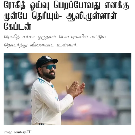
ரோகித் ஓய்வு பெறப்போவது எனக்கு
முன்பே தெரியும்- ஆஸி.முன்னாள்
கேப்டன்
ரோகித் சர்மா ஒருநாள் போட்டிகளில் மட்டும்
தொடர்ந்து விளையாட உள்ளார்.
image courtesy:PTI