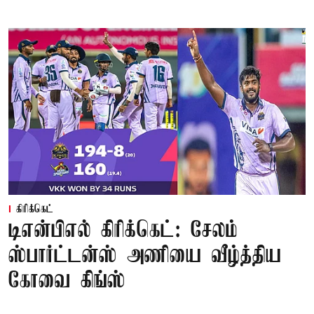
கிரிக்கெட்
டிஎன்பிஎல் கிரிக்கெட்: சேலம்
ஸ்பார்ட்டன்ஸ் அணியை வீழ்த்திய
கோவை கிங்ஸ்