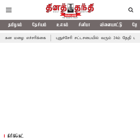
தமிழகம்
தேசியம்
உலகம்
சினிமா
விளையாட்டு
ஜோத
ச்சரிக்கை
புதுச்சேரி சட்டசபையில் வரும் 24ம் தேதி பட்ஜெட் தாக்கல
கிரிக்கெட்