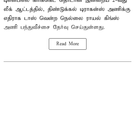
டிஎன்பிஎல்
கிரிக்கெட் தொடரின் இன்றைய 2-வது
லீக் ஆட்டத்தில், திண்டுக்கல் டிராகன்ஸ் அணிக்கு
எதிராக டாஸ் வென்ற நெல்லை ராயல் கிங்ஸ்
அணி பந்துவீச்சை தேர்வு செய்துள்ளது.
Read More