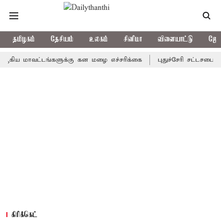
தமிழகம்
தேசியம்
உலகம்
சினிமா
விளையாட்டு
ஜோத
மாவட்டங்களுக்கு கன மழை எச்சரிக்கை
புதுச்சேரி சட்டசபையில் வரு
கிரிக்கெட்