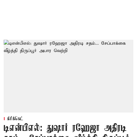
கிரிக்கெட்
டிஎன்பிஎல்: துஷார் ரஹேஜா அதிரடி