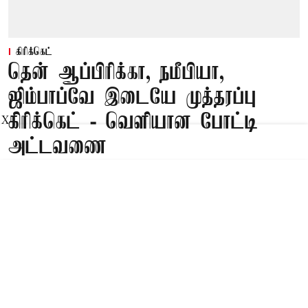
கிரிக்கெட்
தென் ஆப்பிரிக்கா, நமீபியா,
ஜிம்பாப்வே இடையே முத்தரப்பு
கிரிக்கெட் - வெளியான போட்டி
X
அட்டவணை
Published on
:
07 Aug 2026, 12:58 pm
கேப் டவுன்,
தென் ஆப்பிரிக்கா, ஜிம்பாப்வே, நமீபியா இடையே
முத்தரப்பு
டி20 கிரிக்கெட்
தொடர் நடைபெற
உள்ளது. இம்மாத இறுதியில் தொடங்கும் இந்த
டி20 கிரிக்கெட் தொடரின் அனைத்து போட்டிகளும்