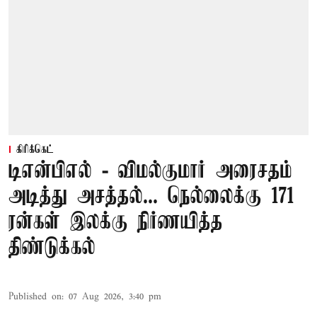
கிரிக்கெட்
டிஎன்பிஎல் - விமல்குமார் அரைசதம்
அடித்து அசத்தல்... நெல்லைக்கு 171
ரன்கள் இலக்கு நிர்ணயித்த
திண்டுக்கல்
Published on
:
07 Aug 2026, 3:40 pm