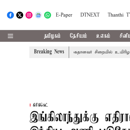
E-Paper
DTNEXT
Thanthi 
தமிழகம்
தேசியம்
உலகம்
சினி
Breaking News
ன பழனி கோவில் நில மோசடி: கைதானவர் சிறையில் உயிரிழப்பு
கிரிக்கெட்
இங்கிலாந்துக்கு எதி