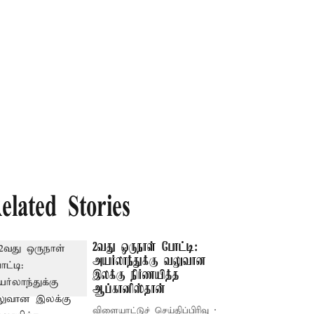
elated Stories
2வது ஒருநாள் போட்டி:
அயர்லாந்துக்கு வலுவான
இலக்கு நிர்ணயித்த
ஆப்கானிஸ்தான்
விளையாட்டுச் செய்திப்பிரிவு