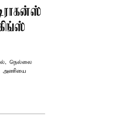
டிராகன்ஸ்
ிங்ஸ்
தில், நெல்லை
ன்ஸ் அணியை