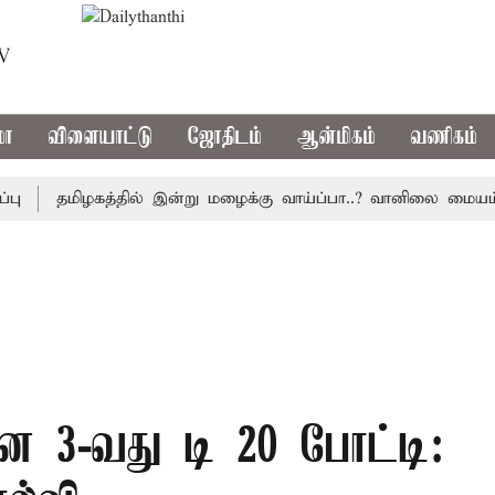
TV
மா
விளையாட்டு
ஜோதிடம்
ஆன்மிகம்
வணிகம்
தமிழகத்தில் இன்று மழைக்கு வாய்ப்பா..? வானிலை மையம் அப்
ரான 3-வது டி 20 போட்டி: