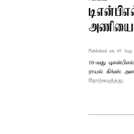
டிஎன்பிஎல
அணியை வ
Published on
:
07 Aug 
10-வது டிஎன்பிஎ
ராயல் கிங்ஸ் அண
தோற்கடித்தது.