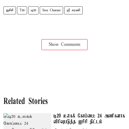
ஐசிசி
T20
டி20
Sree Charani
ஸ்ரீ சரணி
Show Comments
Related Stories
டி20 உலகக் கோப்பை: 24 அணிகளாக
விரிவுபடுத்த ஐசிசி திட்டம்