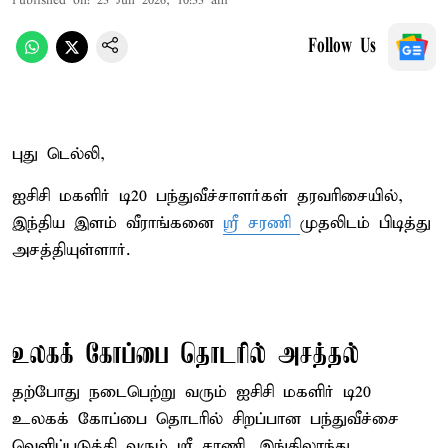
Published on
:
23 Jun 2026, 10:33 am
Follow Us
புது டெல்லி,
ஐசிசி மகளிர் டி20 பந்துவீச்சாளர்கள் தரவரிசையில்,
இந்திய இளம் வீராங்கனை
ஸ்ரீ சரணி
முதலிடம் பிடித்து
அசத்தியுள்ளார்.
உலகக் கோப்பை தொடரில் அசத்தல்
தற்போது நடைபெற்று வரும் ஐசிசி மகளிர் டி20
உலகக் கோப்பை தொடரில் சிறப்பான பந்துவீச்சை
வெளிப்படுத்தி வரும் ஸ்ரீ சரணி, இங்கிலாந்து