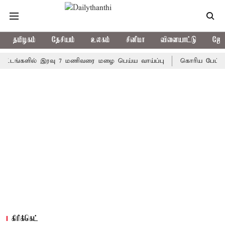
தமிழகம்
தேசியம்
உலகம்
சினிமா
விளையாட்டு
ஜோத
களில் இரவு 7 மணிவரை மழை பெய்ய வாய்ப்பு
கொரிய பேட்மிண்டன் இ
கிரிக்கெட்