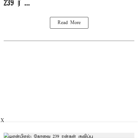
239 ர ...
Read More
X