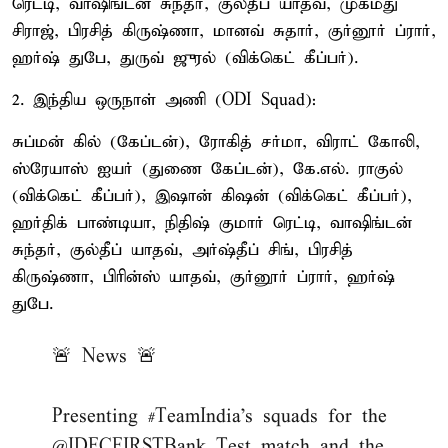
ரெட்டி, வாஷிங்டன் சுந்தர், குல்தீப் யாதவ், முகமது
சிராஜ், பிரசித் கிருஷ்ணா, மானவ் சுதார், குர்னூர் ப்ரார்,
ஹர்ஷ் துபே, துருவ் ஜுரல் (விக்கெட் கீப்பர்).
2. இந்திய ஒருநாள் அணி (ODI Squad):
சுப்மன் கில் (கேப்டன்), ரோகித் சர்மா, விராட் கோலி,
ஸ்ரேயாஸ் ஐயர் (துணை கேப்டன்), கே.எல். ராகுல்
(விக்கெட் கீப்பர்), இஷான் கிஷன் (விக்கெட் கீப்பர்),
ஹர்திக் பாண்டியா, நிதிஷ் குமார் ரெட்டி, வாஷிங்டன்
சுந்தர், குல்தீப் யாதவ், அர்ஷ்தீப் சிங், பிரசித்
கிருஷ்ணா, பிரின்ஸ் யாதவ், குர்னூர் ப்ரார், ஹர்ஷ்
துபே.
🚨 News 🚨
Presenting
#TeamIndia
's squads for the
@IDFCFIRSTBank
Test match and the