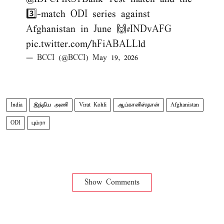
3️⃣-match ODI series against
Afghanistan in June 🙌
#INDvAFG
pic.twitter.com/hFiABALLld
— BCCI (@BCCI)
May 19, 2026
India
இந்திய அணி
Virat Kohli
ஆப்கானிஸ்தான்
Afghanistan
ODI
பும்ரா
Show Comments