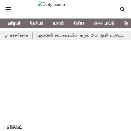
தமிழகம்
தேசியம்
உலகம்
சினிமா
விளையாட்டு
ஜோத
எச்சரிக்கை
புதுச்சேரி சட்டசபையில் வரும் 24ம் தேதி பட்ஜெட் தாக்கல
கிரிக்கெட்