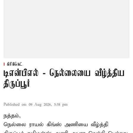
கிரிக்கெட்
டிஎன்பிஎல் - நெல்லையை வீழ்த்திய
திருப்பூர்
Published on
:
09 Aug 2026, 5:38 pm
நத்தம்,
நெல்லை ராயல் கிங்ஸ்
அணியை வீழ்த்தி