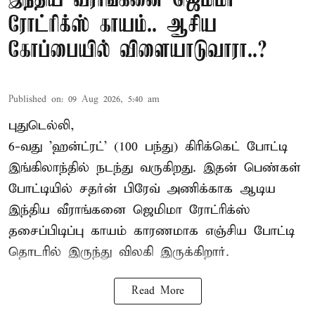
இந்திய வீராங்கனை ஜெமிமா
ரோட்ரிக்ஸ் காயம்.. ஆசிய
கோப்பையில் விளையாடுவாரா..?
Published on
:
09 Aug 2026, 5:40 am
புதுடெல்லி,
6-வது 'ஹன்ட்ரட்' (100 பந்து) கிரிக்கெட் போட்டி
இங்கிலாந்தில் நடந்து வருகிறது. இதன் பெண்கள்
போட்டியில் சதர்ன் பிரேவ் அணிக்காக ஆடிய
இந்திய வீராங்கனை
ஜெமிமா ரோட்ரிக்ஸ்
தசைப்பிடிப்பு காயம் காரணமாக எஞ்சிய போட்டி
தொடரில் இருந்து விலகி இருக்கிறார்.
Read More