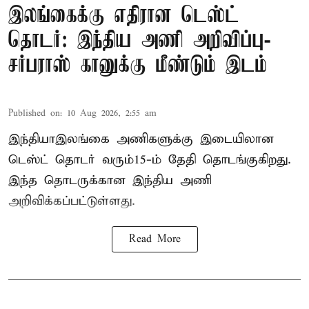
இலங்கைக்கு எதிரான டெஸ்ட்
தொடர்: இந்திய அணி அறிவிப்பு-
சர்பராஸ் கானுக்கு மீண்டும் இடம்
Published on
:
10 Aug 2026, 2:55 am
இந்தியா–இலங்கை அணிகளுக்கு இடையிலான
டெஸ்ட் தொடர் வரும்15-ம் தேதி தொடங்குகிறது.
இந்த தொடருக்கான இந்திய அணி
அறிவிக்கப்பட்டுள்ளது.
Read More