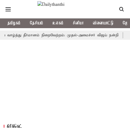
தமிழகம்
தேசியம்
உலகம்
சினிமா
விளையாட்டு
ஜோத
ழ்த்து தீர்மானம் நிறைவேற்றம்: முதல்-அமைச்சர் விஜய் நன்றி
மக்களவை
கிரிக்கெட்