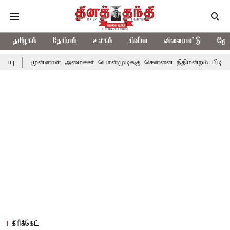
தமிழகம்
தேசியம்
உலகம்
சினிமா
விளையாட்டு
ஜோத
்னாள் அமைச்சர் பொன்முடிக்கு சென்னை நீதிமன்றம் பிடிவாராண்ட்
த
கிரிக்கெட்