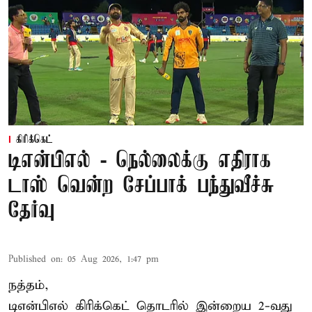
கிரிக்கெட்
டிஎன்பிஎல் - நெல்லைக்கு எதிராக
டாஸ் வென்ற சேப்பாக் பந்துவீச்சு
தேர்வு
Published on
:
05 Aug 2026, 1:47 pm
நத்தம்,
டிஎன்பிஎல்
கிரிக்கெட் தொடரில் இன்றைய 2-வது