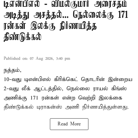
டிஎன்பிஎல் - விமல்குமார் அரைசதம்
அடித்து அசத்தல்... நெல்லைக்கு 171
ரன்கள் இலக்கு நிர்ணயித்த
திண்டுக்கல்
Published on
:
07 Aug 2026, 3:40 pm
நத்தம்,
10-வது
டிஎன்பிஎல்
கிரிக்கெட் தொடரின் இன்றைய
2-வது லீக் ஆட்டத்தில், நெல்லை ராயல் கிங்ஸ்
அணிக்கு 171 ரன்கள் என்ற வெற்றி இலக்கை
திண்டுக்கல் டிராகன்ஸ் அணி நிர்ணயித்துள்ளது.
Read More