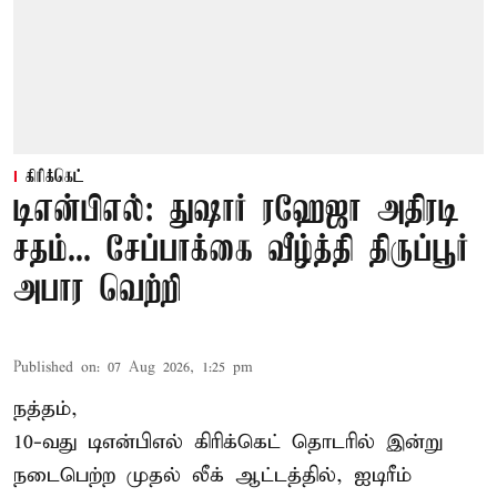
கிரிக்கெட்
டிஎன்பிஎல்: துஷார் ரஹேஜா அதிரடி
சதம்... சேப்பாக்கை வீழ்த்தி திருப்பூர்
அபார வெற்றி
Published on
:
07 Aug 2026, 1:25 pm
நத்தம்,
10-வது
டிஎன்பிஎல்
கிரிக்கெட் தொடரில் இன்று
நடைபெற்ற முதல் லீக் ஆட்டத்தில், ஐடிரீம்