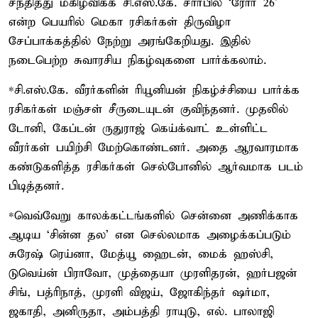
சந்தித்து மகிழ்விக்க சி.எஸ்.கே. சார்பில் ‘ரோர் 26’
என்ற பெயரில் மெகா ரசிகர்கள் திருவிழா
சேப்பாக்கத்தில் நேற்று அரங்கேறியது. இதில்
நடைபெற்ற சுவாரசிய நிகழ்வுகளை பார்க்கலாம்.
*சி.எஸ்.கே. வீரர்களின் ரியூனியன் நிகழ்ச்சியை பார்க்க
ரசிகர்கள் மஞ்சள் சீருடையுடன் குவிந்தனர். முதலில்
டோனி, கேப்டன் ருதுராஜ் கெய்க்வாட் உள்ளிட்ட
வீரர்கள் பயிற்சி மேற்கொண்டனர். அதை ஆரவாரமாக
கண்டுகளித்த ரசிகர்கள் செல்போனில் ஆர்வமாக படம்
பிடித்தனர்.
*வெவ்வேறு காலக்கட்டங்களில் சென்னை அணிக்காக
ஆடிய ‘சின்ன தல’ என செல்லமாக அழைக்கப்படும்
சுரேஷ் ரெய்னா, மேத்யூ ஹைடன், மைக் ஹஸ்சி,
டுவெய்ன் பிராவோ, முத்தையா முரளிதரன், ஹர்பஜன்
சிங், பத்ரிநாத், முரளி விஜய், ஜோகிந்தர் ஷர்மா,
ஜகாதி, அனிருதா, அம்பத்தி ராயுடு, எல். பாலாஜி