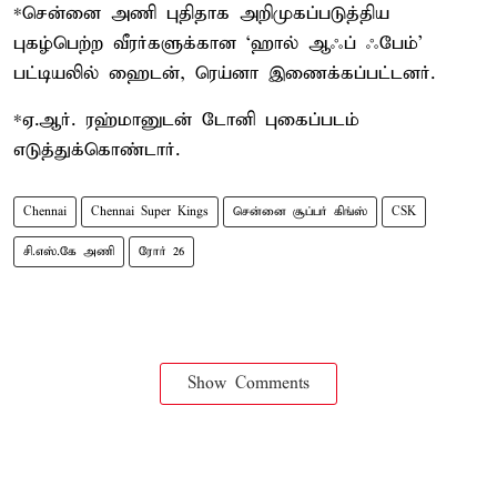
*சென்னை அணி புதிதாக அறிமுகப்படுத்திய
புகழ்பெற்ற வீரர்களுக்கான ‘ஹால் ஆஃப் ஃபேம்’
பட்டியலில் ஹைடன், ரெய்னா இணைக்கப்பட்டனர்.
*ஏ.ஆர். ரஹ்மானுடன் டோனி புகைப்படம்
எடுத்துக்கொண்டார்.
Chennai
Chennai Super Kings
சென்னை சூப்பர் கிங்ஸ்
CSK
சி.எஸ்.கே அணி
ரோர் 26
Show Comments