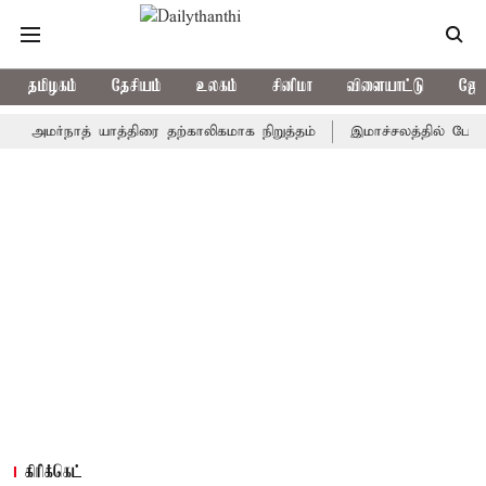
தமிழகம்
தேசியம்
உலகம்
சினிமா
விளையாட்டு
ஜோத
ர்நாத் யாத்திரை தற்காலிகமாக நிறுத்தம்
இமாச்சலத்தில் பேருந்து விப
கிரிக்கெட்