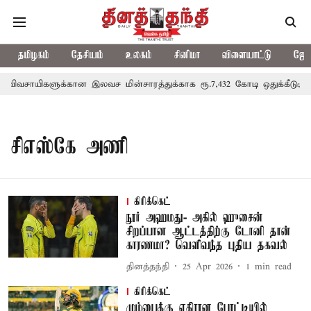
தமிழகம்
தேசியம்
உலகம்
சினிமா
விளையாட்டு
ஜோத
விவசாயிகளுக்கான இலவச மின்சாரத்துக்காக ரூ.7,432 கோடி ஒதுக்கீடு; வேள
சிஎஸ்கே அணி
கிரிக்கெட்
நூர் அஹமது- அகில் ஹுசைன்
சிறப்பான ஆட்டத்திற்கு டோனி தான்
காரணமா? வெளிவந்த புதிய தகவல்
தினத்தந்தி
25 Apr 2026
1
min read
கிரிக்கெட்
மும்பைக்கு எதிரான போட்டியில்