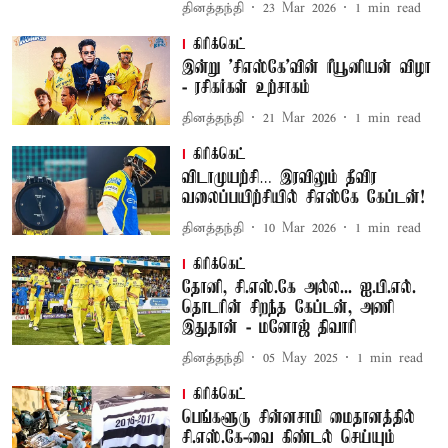
தினத்தந்தி
23 Mar 2026
1
min read
கிரிக்கெட்
இன்று 'சிஎஸ்கே'வின் ரீயூனியன் விழா
- ரசிகர்கள் உற்சாகம்
தினத்தந்தி
21 Mar 2026
1
min read
கிரிக்கெட்
விடாமுயற்சி… இரவிலும் தீவிர
வலைப்பயிற்சியில் சிஎஸ்கே கேப்டன்!
தினத்தந்தி
10 Mar 2026
1
min read
கிரிக்கெட்
தோனி, சி.எஸ்.கே அல்ல... ஐ.பி.எல்.
தொடரின் சிறந்த கேப்டன், அணி
இதுதான் - மனோஜ் திவாரி
தினத்தந்தி
05 May 2025
1
min read
கிரிக்கெட்
பெங்களூரு சின்னசாமி மைதானத்தில்
சி.எஸ்.கே-வை கிண்டல் செய்யும்