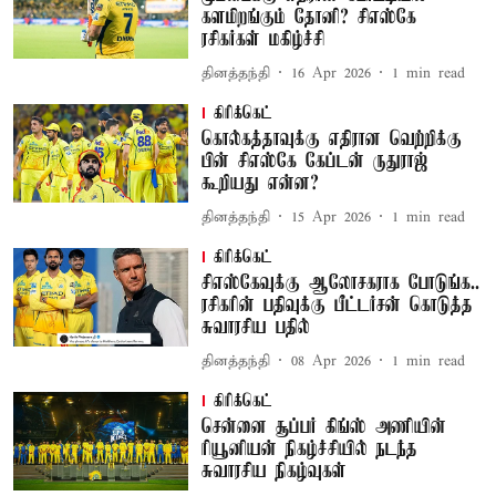
களமிறங்கும் தோனி? சிஎஸ்கே
ரசிகர்கள் மகிழ்ச்சி
தினத்தந்தி
16 Apr 2026
1
min read
கிரிக்கெட்
கொல்கத்தாவுக்கு எதிரான வெற்றிக்கு
பின் சிஎஸ்கே கேப்டன் ருதுராஜ்
கூறியது என்ன?
தினத்தந்தி
15 Apr 2026
1
min read
கிரிக்கெட்
சிஎஸ்கேவுக்கு ஆலோசகராக போடுங்க..
ரசிகரின் பதிவுக்கு பீட்டர்சன் கொடுத்த
சுவாரசிய பதில்
தினத்தந்தி
08 Apr 2026
1
min read
கிரிக்கெட்
சென்னை சூப்பர் கிங்ஸ் அணியின்
ரியூனியன் நிகழ்ச்சியில் நடந்த
சுவாரசிய நிகழ்வுகள்