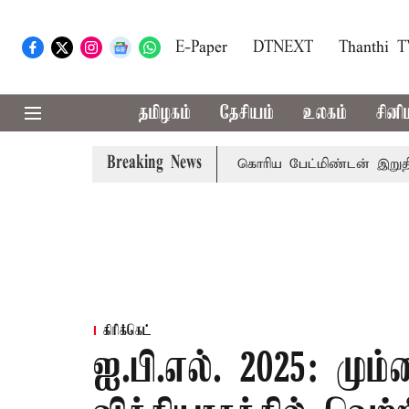
E-Paper
DTNEXT
Thanthi 
தமிழகம்
தேசியம்
உலகம்
சினி
Breaking News
ிவரை மழை பெய்ய வாய்ப்பு
கொரிய பேட்மிண்டன் இறுதி போட்
கிரிக்கெட்
ஐ.பி.எல். 2025: மு