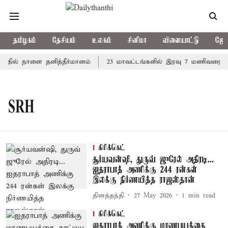
தமிழகம்
தேசியம்
உலகம்
சினிமா
விளையாட்டு
ஜோத
த்தில் நாளை தனித்தீர்மானம்
23 மாவட்டங்களில் இரவு 7 மணிவரை மழ
SRH
கிரிக்கெட்
சூர்யவன்ஷி, துருவ் ஜுரேல் அதிரடி...
ஐதராபாத் அணிக்கு 244 ரன்கள்
இலக்கு நிர்ணயித்த ராஜஸ்தான்
தினத்தந்தி
27 May 2026
1
min read
கிரிக்கெட்
ஐதராபாத் அணிக்கு மரணபயத்தை