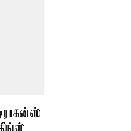
டிராகன்ஸ்
ிங்ஸ்