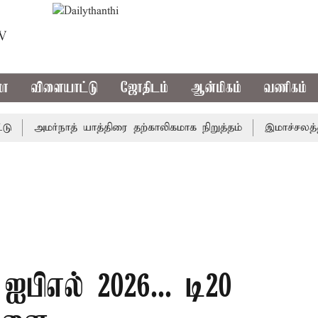
TV
மா
விளையாட்டு
ஜோதிடம்
ஆன்மிகம்
வணிகம்
அமர்நாத் யாத்திரை தற்காலிகமாக நிறுத்தம்
இமாச்சலத்தில் ப
பிஎல் 2026... டி20