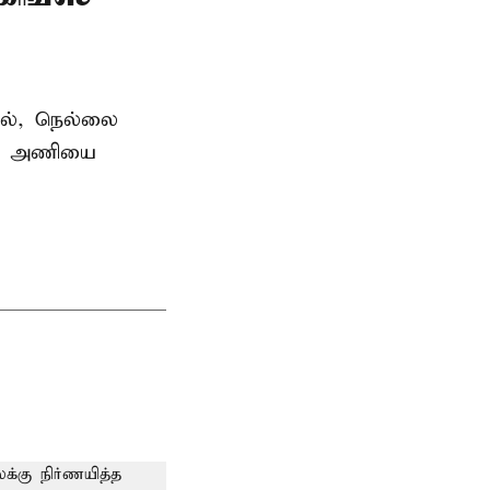
தில், நெல்லை
ன்ஸ் அணியை