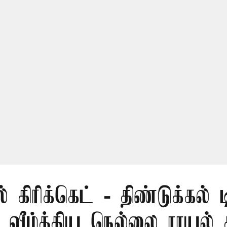
் கிரிக்கெட் - திண்டுக்கல் 
ீழ்த்திய நெல்லை ராயல் க