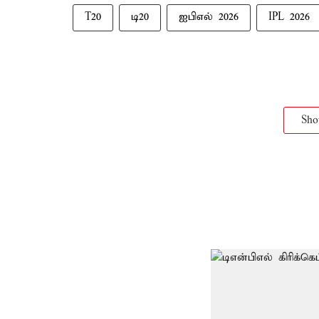
T20
டி20
ஐபிஎல் 2026
IPL 2026
Sh