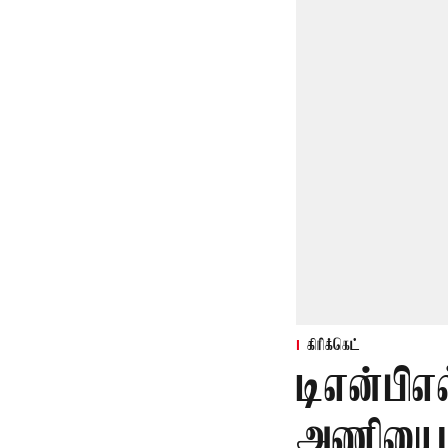
கிரிக்கெட்
டிஎன்பிஎல
அணியை வ