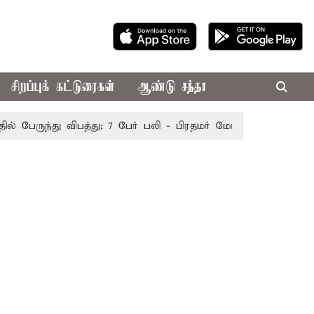
சிறப்புக் கட்டுரைகள்
ஆண்டு சந்தா
ேருந்து விபத்து; 7 பேர் பலி - பிரதமர் மோடி இரங்கல்
தொகு