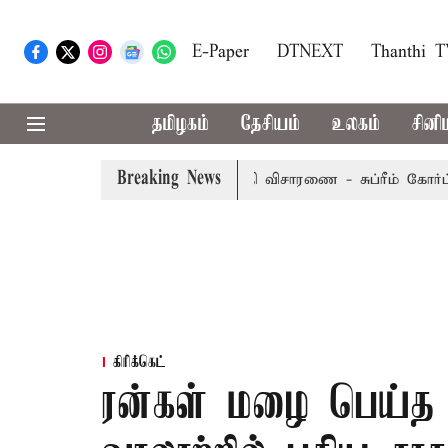
E-Paper
DTNEXT
Thanthi 
தமிழகம்
தேசியம்
உலகம்
சினி
Breaking News
ையீட்டு மனு வரும் 14-ம் தேதி விசாரணை - சுப்ரீம் கோர்ட்டு
கிரிக்கெட்
ரன்கள் மழை பெய்த ஐ