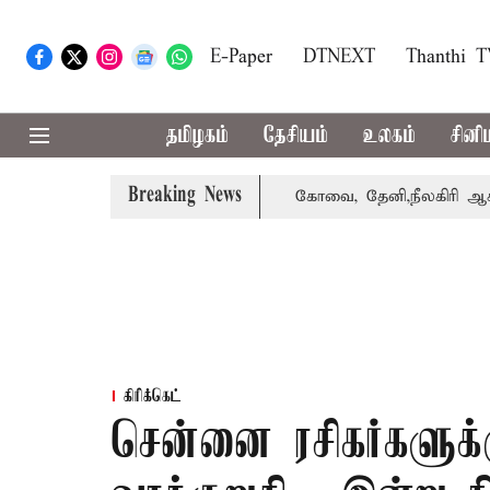
E-Paper
DTNEXT
Thanthi 
தமிழகம்
தேசியம்
உலகம்
சினி
Breaking News
்கை வாபஸ் பெற்றார் சங்கீதா
கோவை, தேனி,நீலகிரி ஆகிய மா
கிரிக்கெட்
சென்னை ரசிகர்களுக