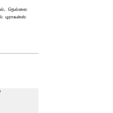
ில், நெல்லை
் டிராகன்ஸ்