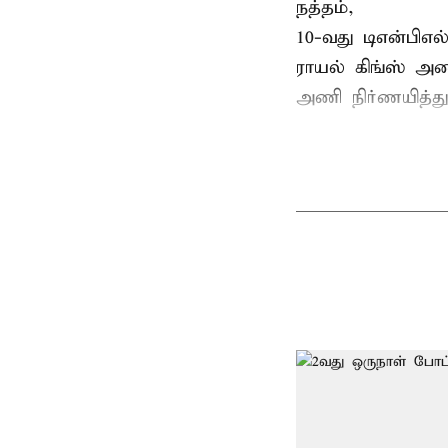
நத்தம்,
10-வது
டிஎன்பிஎ
ராயல் கிங்ஸ் அண
அணி நிர்ணயித்து