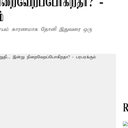
 நிறைவேறப்போகிறதா? -
்
்ட காயம் காரணமாக தோனி இதுவரை ஒரு
R