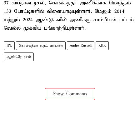
37 வயதான ரசல், கொல்கத்தா அணிக்காக மொத்தம்
133 போட்டிகளில் விளையாடியுள்ளார். மேலும் 2014
மற்றும் 2024 ஆண்டுகளில் அணிக்கு சாம்பியன் பட்டம்
வெல்ல முக்கிய பங்காற்றியுள்ளார்.
IPL
கொல்கத்தா நைட் ரைடர்ஸ்
Andre Russell
KKR
ஆண்ட்ரே ரசல்
Show Comments