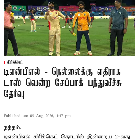
கிரிக்கெட்
டிஎன்பிஎல் - நெல்லைக்கு எதிராக
டாஸ் வென்ற சேப்பாக் பந்துவீச்சு
தேர்வு
Published on
:
05 Aug 2026, 1:47 pm
நத்தம்,
டிஎன்பிஎல்
கிரிக்கெட் தொடரில் இன்றைய 2-வது