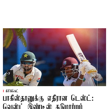
கிரிக்கெட்
பாகிஸ்தானுக்கு எதிரான டெஸ்ட்:
வெஸ்ட் இண்டீஸ் தடுமாற்றம்