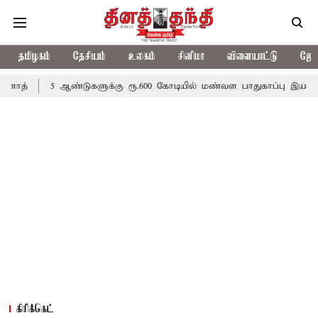
தமிழகம்
தேசியம்
உலகம்
சினிமா
விளையாட்டு
ஜோத
ஆண்டுகளுக்கு ரூ.600 கோடியில் மண்வள பாதுகாப்பு இயக்கம்
விவசாயி
கிரிக்கெட்