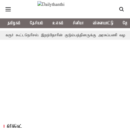
தமிழகம்
தேசியம்
உலகம்
சினிமா
விளையாட்டு
ஜோத
் கூட்டநெரிசல்: இறந்தோரின் குடும்பத்தினருக்கு அரசுப்பணி வழக்கு; வரும்
கிரிக்கெட்