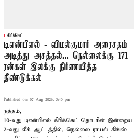
கிரிக்கெட்
டிஎன்பிஎல் - விமல்குமார் அரைசதம்
அடித்து அசத்தல்... நெல்லைக்கு 171
ரன்கள் இலக்கு நிர்ணயித்த
திண்டுக்கல்
Published on
:
07 Aug 2026, 3:40 pm
நத்தம்,
10-வது
டிஎன்பிஎல்
கிரிக்கெட் தொடரின் இன்றைய
2-வது லீக் ஆட்டத்தில், நெல்லை ராயல் கிங்ஸ்