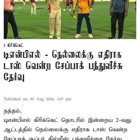
கிரிக்கெட்
டிஎன்பிஎல் - நெல்லைக்கு எதிராக
டாஸ் வென்ற சேப்பாக் பந்துவீச்சு
தேர்வு
Published on
:
05 Aug 2026, 1:47 pm
நத்தம்,
டிஎன்பிஎல்
கிரிக்கெட் தொடரில் இன்றைய 2-வது
ஆட்டத்தில் நெல்லைக்கு எதிராக டாஸ் வென்ற
சேப்பாக் சூப்பர் கில்லீஸ் பந்துவீச்சை தேர்வு