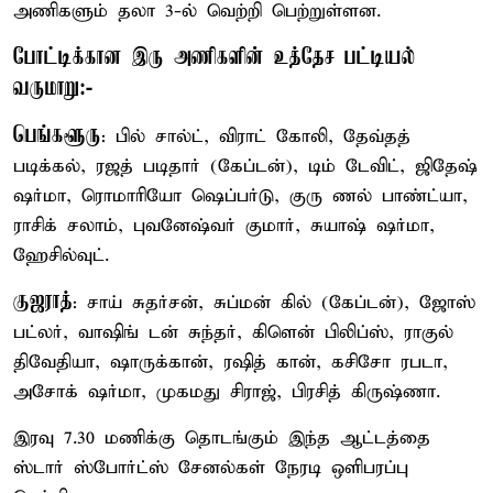
அணிகளும் தலா 3-ல் வெற்றி பெற்றுள்ளன.
போட்டிக்கான இரு அணிகளின் உத்தேச பட்டியல்
வருமாறு:-
பெங்களூரு
: பில் சால்ட், விராட் கோலி, தேவ்தத்
படிக்கல், ரஜத் படிதார் (கேப்டன்), டிம் டேவிட், ஜிதேஷ்
ஷர்மா, ரொமாரியோ ஷெப்பர்டு, குரு ணல் பாண்ட்யா,
ராசிக் சலாம், புவனேஷ்வர் குமார், சுயாஷ் ஷர்மா,
ஹேசில்வுட்.
குஜராத்
: சாய் சுதர்சன், சுப்மன் கில் (கேப்டன்), ஜோஸ்
பட்லர், வாஷிங் டன் சுந்தர், கிளென் பிலிப்ஸ், ராகுல்
திவேதியா, ஷாருக்கான், ரஷித் கான், கசிசோ ரபடா,
அசோக் ஷர்மா, முகமது சிராஜ், பிரசித் கிருஷ்ணா.
இரவு 7.30 மணிக்கு தொடங்கும் இந்த ஆட்டத்தை
ஸ்டார் ஸ்போர்ட்ஸ் சேனல்கள் நேரடி ஒளிபரப்பு