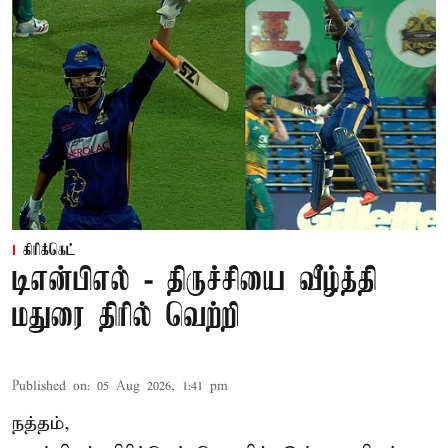
கிரிக்கெட்
டிஎன்பிஎல் - திருச்சியை வீழ்த்தி
மதுரை திரில் வெற்றி
Published on
:
05 Aug 2026, 1:41 pm
நத்தம்,