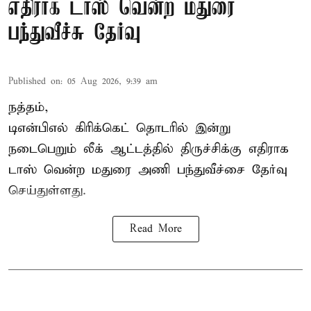
எதிராக டாஸ் வென்ற மதுரை
பந்துவீச்சு தேர்வு
Published on
:
05 Aug 2026, 9:39 am
நத்தம்,
டிஎன்பிஎல்
கிரிக்கெட் தொடரில் இன்று
நடைபெறும் லீக் ஆட்டத்தில் திருச்சிக்கு எதிராக
டாஸ் வென்ற மதுரை அணி பந்துவீச்சை தேர்வு
செய்துள்ளது.
Read More