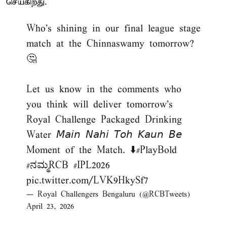
செய்கிறது.
Who's shining in our final league stage
match at the Chinnaswamy tomorrow?
🤔
Let us know in the comments who
you think will deliver tomorrow’s
Royal Challenge Packaged Drinking
Water 𝘔𝘢𝘪𝘯 𝘕𝘢𝘩𝘪 𝘛𝘰𝘩 𝘒𝘢𝘶𝘯 𝘉𝘦
Moment of the Match. ⬇️
#PlayBold
#ನಮ್ಮRCB
#IPL2026
pic.twitter.com/LVK9HkySf7
— Royal Challengers Bengaluru (@RCBTweets)
April 23, 2026