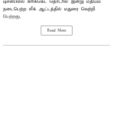
டிஎன்பிஎல்
கிரிக்கெட் தொடரில் இன்று மதியம்
நடைபெற்ற லீக் ஆட்டத்தில் மதுரை வெற்றி
பெற்றது.
Read More