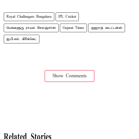
Royal Challengers Bengaluru
IPL Cricket
பெங்களூரு ராயல் சேலஞ்சர்ஸ்
Gujarat Titans
குஜராத் டைட்டன்ஸ்
ஐ.பி.எல். கிரிக்கெட்
Show Comments
Related Stories