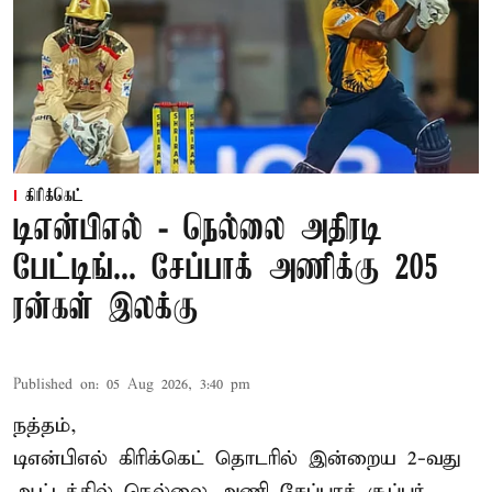
கிரிக்கெட்
டிஎன்பிஎல் - நெல்லை அதிரடி
பேட்டிங்... சேப்பாக் அணிக்கு 205
ரன்கள் இலக்கு
Published on
:
05 Aug 2026, 3:40 pm
நத்தம்,
டிஎன்பிஎல்
கிரிக்கெட் தொடரில் இன்றைய 2-வது
ஆட்டத்தில் நெல்லை அணி சேப்பாக் சூப்பர்