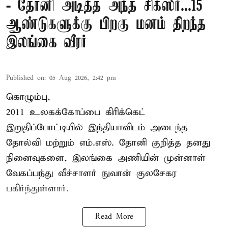
- தோனி அடித்த அந்த சிக்ஸர்...15
ஆண்டுகளுக்கு பிறகு மனம் திறந்த
இலங்கை வீரர்
Published on
:
05 Aug 2026, 2:42 pm
கொழும்பு,
2011 உலகக்கோப்பை
கிரிக்கெட்
இறுதிப்போட்டியில் இந்தியாவிடம் அடைந்த
தோல்வி மற்றும் எம்.எஸ். தோனி குறித்த தனது
நினைவுகளை, இலங்கை அணியின் முன்னாள்
வேகப்பந்து வீச்சாளர் நுவான் குலசேகர
பகிர்ந்துள்ளார்.
Read More