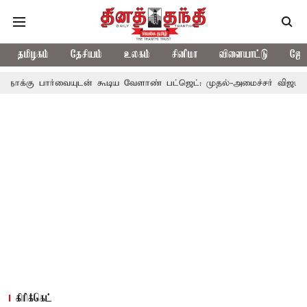
தமிழகம்
தேசியம்
உலகம்
சினிமா
விளையாட்டு
ஜோத
யுடன் கூடிய வேளாண் பட்ஜெட்: முதல்-அமைச்சர் விஜய்
தமிழக அரச
கிரிக்கெட்