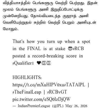
வித்தியாசத்தில் பெங்களூரு வெற்றி பெற்றது. இதன்
மூலம் பெங்களூரு அணி இறுதிப்போட்டிக்கு
முன்னேறியது. தோல்வியடைந்த குஜராத் அணி
வெளியேற்றுதல் சுற்றில் வெற்றி பெறும் அணியுடன்
மோதும்.
That's how you turn up when a spot
in the FINAL is at stake 😎
#RCB
posted a record-breaking score in
#Qualifier1
❤️👏👏
HIGHLIGHTS:
https://t.co/mXuHIPV0xu
#TATAIPL
|
#TheFinalLeap
|
#RCBvGT
pic.twitter.com/eSQ0IzDjQW
— IndianPremierLeague (@IPL)
May 26, 2026