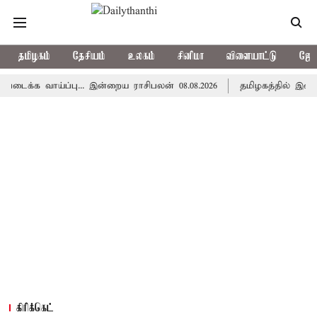
தமிழகம்
தேசியம்
உலகம்
சினிமா
விளையாட்டு
ஜோத
ாய்ப்பு... இன்றைய ராசிபலன் 08.08.2026
தமிழகத்தில் இன்று மழைக
கிரிக்கெட்