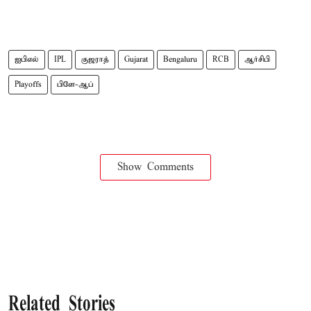
ஐபிஎல்
IPL
குஜராத்
Gujarat
Bengaluru
RCB
ஆர்சிபி
Playoffs
பிளே-ஆப்
Show Comments
Related Stories