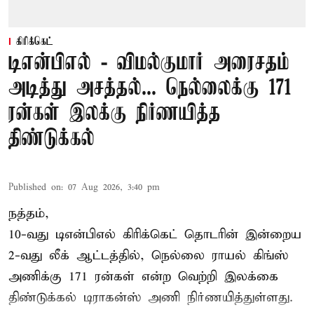
கிரிக்கெட்
டிஎன்பிஎல் - விமல்குமார் அரைசதம்
அடித்து அசத்தல்... நெல்லைக்கு 171
ரன்கள் இலக்கு நிர்ணயித்த
திண்டுக்கல்
Published on
:
07 Aug 2026, 3:40 pm
நத்தம்,
10-வது
டிஎன்பிஎல்
கிரிக்கெட் தொடரின் இன்றைய
2-வது லீக் ஆட்டத்தில், நெல்லை ராயல் கிங்ஸ்
அணிக்கு 171 ரன்கள் என்ற வெற்றி இலக்கை
திண்டுக்கல் டிராகன்ஸ் அணி நிர்ணயித்துள்ளது.