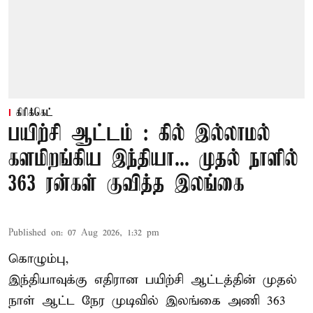
கிரிக்கெட்
பயிற்சி ஆட்டம் : கில் இல்லாமல்
களமிறங்கிய இந்தியா... முதல் நாளில்
363 ரன்கள் குவித்த இலங்கை
Published on
:
07 Aug 2026, 1:32 pm
கொழும்பு,
இந்தியாவுக்கு எதிரான பயிற்சி ஆட்டத்தின் முதல்
நாள் ஆட்ட நேர முடிவில்
இலங்கை
அணி 363