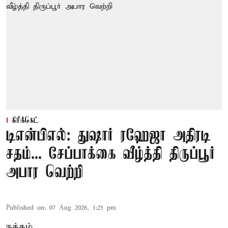
கிரிக்கெட்
டிஎன்பிஎல்: துஷார் ரஹேஜா அதிரடி
சதம்... சேப்பாக்கை வீழ்த்தி திருப்பூர்
அபார வெற்றி
Published on
:
07 Aug 2026, 1:25 pm
நத்தம்,