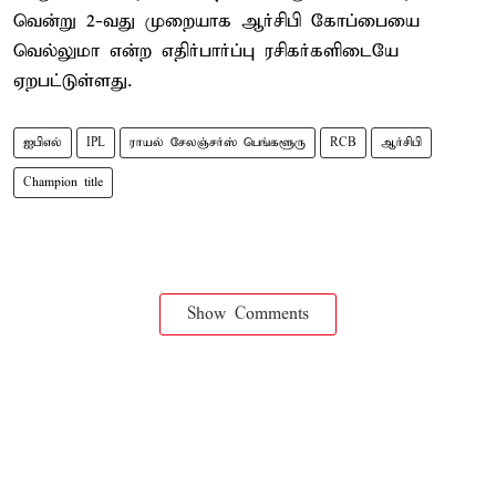
வென்று 2-வது முறையாக ஆர்சிபி கோப்பையை
வெல்லுமா என்ற எதிர்பார்ப்பு ரசிகர்களிடையே
ஏறபட்டுள்ளது.
ஐபிஎல்
IPL
ராயல் சேலஞ்சர்ஸ் பெங்களூரு
RCB
ஆர்சிபி
Champion title
Show Comments