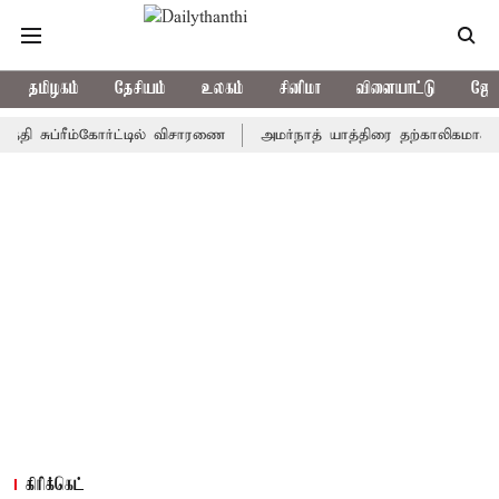
தமிழகம்
தேசியம்
உலகம்
சினிமா
விளையாட்டு
ஜோத
ரீம்கோர்ட்டில் விசாரணை
அமர்நாத் யாத்திரை தற்காலிகமாக நிறுத்தம்
கிரிக்கெட்