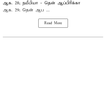
ஆக. 28; நமீபியா - தென் ஆப்பிரிக்கா
ஆக. 29; தென் ஆப ...
Read More