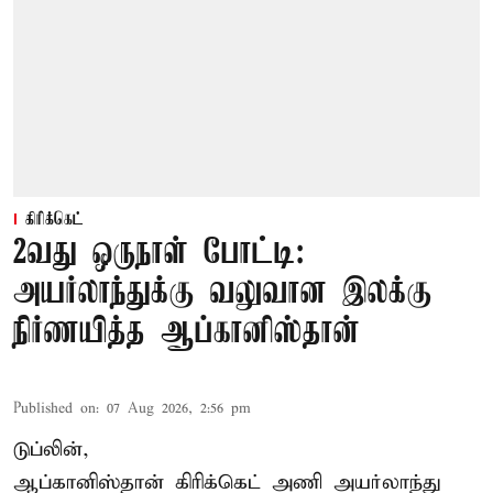
கிரிக்கெட்
2வது ஒருநாள் போட்டி:
அயர்லாந்துக்கு வலுவான இலக்கு
நிர்ணயித்த ஆப்கானிஸ்தான்
Published on
:
07 Aug 2026, 2:56 pm
டுப்லின்,
ஆப்கானிஸ்தான்
கிரிக்கெட்
அணி அயர்லாந்து