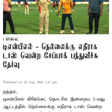
கிரிக்கெட்
டிஎன்பிஎல் - நெல்லைக்கு எதிராக
டாஸ் வென்ற சேப்பாக் பந்துவீச்சு
தேர்வு
Published on
:
05 Aug 2026, 1:47 pm
நத்தம்,
டிஎன்பிஎல்
கிரிக்கெட் தொடரில் இன்றைய 2-வது
ஆட்டத்தில் நெல்லைக்கு எதிராக டாஸ் வென்ற