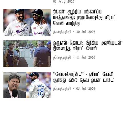
03 Aug 2026
நீங்கள் ஆற்றிய பங்களிப்பு
மகத்தானது: ரஹானேவுக்கு விராட்
கோலி வாழ்த்து
தினத்தந்தி
30 Jul 2026
ஒருநாள் தொடர்: இந்திய அணியுடன்
இணைந்த விராட் கோலி
தினத்தந்தி
11 Jul 2026
“கோவக்காரன்..” - விராட் கோலி
குறித்து கபில் தேவ் ஓபன் டாக்..!
தினத்தந்தி
05 Jul 2026