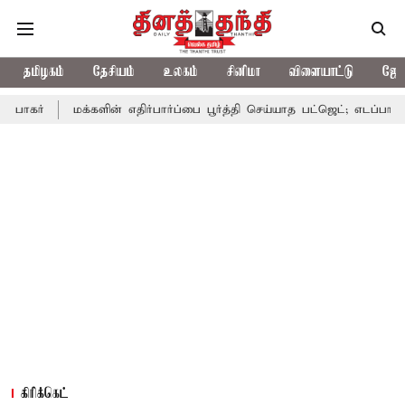
தமிழகம்
தேசியம்
உலகம்
சினிமா
விளையாட்டு
ஜோத
மக்களின் எதிர்பார்ப்பை பூர்த்தி செய்யாத பட்ஜெட்; எடப்பாடி பழனிசாமி
கிரிக்கெட்