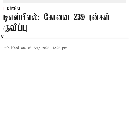
கிரிக்கெட்
டிஎன்பிஎல்: கோவை 239 ரன்கள்
குவிப்பு
X
Published on
:
08 Aug 2026, 12:26 pm
திண்டுக்கல்,
10வது டிஎன்பிஎல் டி20
கிரிக்கெட்
தொடர்
திண்டுக்கல் மாவட்டம் நத்தம் எம்.பி.ஆர். கல்லூரி
மைதானத்தில் நடைபெற்று வருகிறது.
இத்தொடரில் இன்று நடைபெற்று வரும் 7வது லீக்
ஆட்டத்தில் மதுரை பாந்தர்ஸ், கோவை கிங்ஸ்
அணிகள் மோதி வருகின்றன.
இப்போட்டிக்கான டாஸ் சுண்டப்பட்டது. இதில்
டாஸ் வென்ற மதுரை பாந்தர்ஸ் முதலில் பந்து