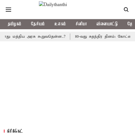
தமிழகம்
தேசியம்
உலகம்
சினிமா
விளையாட்டு
ஜோத
 மத்திய அரசு கூறுவதென்ன..?
80-வது சுதந்திர தினம்: கோட்டை கொத்த
கிரிக்கெட்