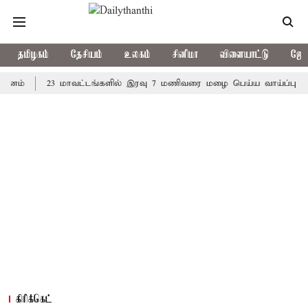
தமிழகம்
தேசியம்
உலகம்
சினிமா
விளையாட்டு
ஜோத
23 மாவட்டங்களில் இரவு 7 மணிவரை மழை பெய்ய வாய்ப்பு
கொரி
கிரிக்கெட்