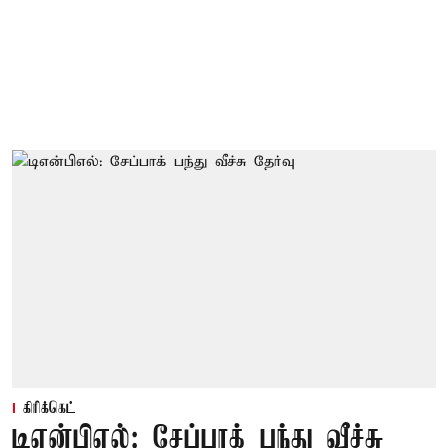
கிரிக்கெட்
டிஎன்பிஎல்: சேப்பாக் பந்து வீச்சு