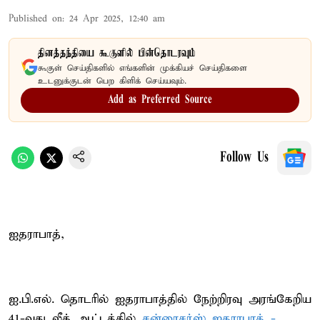
Published on
:
24 Apr 2025, 12:40 am
தினத்தந்தியை கூகுளில் பின்தொடரவும்
கூகுள் செய்திகளில் எங்களின் முக்கியச் செய்திகளை
உடனுக்குடன் பெற கிளிக் செய்யவும்.
Add as Preferred Source
Follow Us
ஐதராபாத்,
ஐ.பி.எல். தொடரில் ஐதராபாத்தில் நேற்றிரவு அரங்கேறிய
41-வது லீக் ஆட்டத்தில்
சன்ரைசர்ஸ் ஐதராபாத் -