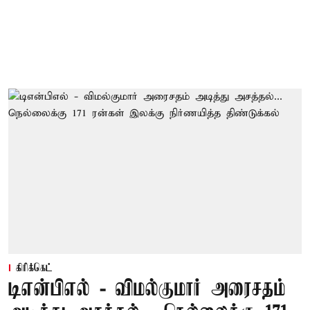
கிரிக்கெட்
டிஎன்பிஎல் - விமல்குமார் அரைசதம்