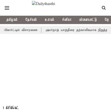
தமிழகம்
தேசியம்
உலகம்
சினிமா
விளையாட்டு
ஜோத
ோர்ட்டில் விசாரணை
அமர்நாத் யாத்திரை தற்காலிகமாக நிறுத்தம்
இம
கிரிக்கெட்