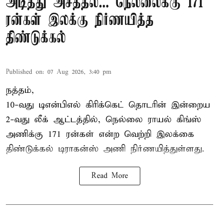
அடித்து அசத்தல்... நெல்லைக்கு 171
ரன்கள் இலக்கு நிர்ணயித்த
திண்டுக்கல்
Published on
:
07 Aug 2026, 3:40 pm
நத்தம்,
10-வது
டிஎன்பிஎல்
கிரிக்கெட் தொடரின் இன்றைய
2-வது லீக் ஆட்டத்தில், நெல்லை ராயல் கிங்ஸ்
அணிக்கு 171 ரன்கள் என்ற வெற்றி இலக்கை
திண்டுக்கல் டிராகன்ஸ் அணி நிர்ணயித்துள்ளது.
Read More