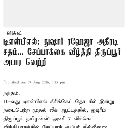
கிரிக்கெட்
டிஎன்பிஎல்: துஷார் ரஹேஜா அதிரடி
சதம்... சேப்பாக்கை வீழ்த்தி திருப்பூர்
அபார வெற்றி
Published on
:
07 Aug 2026, 1:25 pm
நத்தம்,
10-வது
டிஎன்பிஎல்
கிரிக்கெட் தொடரில் இன்று
நடைபெற்ற முதல் லீக் ஆட்டத்தில், ஐடிரீம்
திருப்பூர் தமிழன்ஸ் அணி 7 விக்கெட்
வித்தியாசத்தில் சேப்பாக் சூப்பர் கில்லீஸை