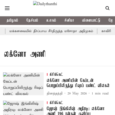
தமிழகம்
தேசியம்
உலகம்
சினிமா
விளையாட்டு
ஜோத
மக்களவையில் தீர்ப்பாய சீர்திருத்த மசோதா அறிமுகம்
காவிரி நீ
லக்னோ அணி
கிரிக்கெட்
லக்னோ அணியின் கேப்டன்
பொறுப்பிலிருந்து ரிஷப் பண்ட் விலகல்
தினத்தந்தி
29 May 2026
1
min read
கிரிக்கெட்
ஜோஷ் இங்கிலிஷ் அதிரடி: லக்னோ
அணி 196 ரன்கள் குவிப்பு