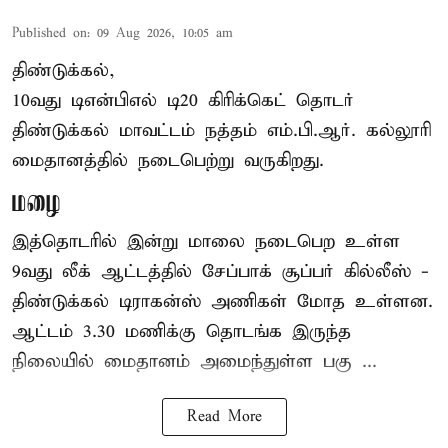
Published on
:
09 Aug 2026, 10:05 am
திண்டுக்கல்,
10வது டிஎன்பிஎல் டி20
கிரிக்கெட்
தொடர்
திண்டுக்கல் மாவட்டம் நத்தம் எம்.பி.ஆர். கல்லூரி
மைதானத்தில் நடைபெற்று வருகிறது.
மழை
இத்தொடரில் இன்று மாலை நடைபெற உள்ள
9வது லீக் ஆட்டத்தில் சேப்பாக் சூப்பர் கில்லீஸ் -
திண்டுக்கல் டிராகன்ஸ் அணிகள் மோத உள்ளன.
ஆட்டம் 3.30 மணிக்கு தொடங்க இருந்த
நிலையில் மைதானம் அமைந்துள்ள பகு ...
Read More