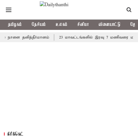
தமிழகம்
தேசியம்
உலகம்
சினிமா
விளையாட்டு
ஜோத
ாளை தனித்தீர்மானம்
23 மாவட்டங்களில் இரவு 7 மணிவரை மழை பெய்ய
கிரிக்கெட்