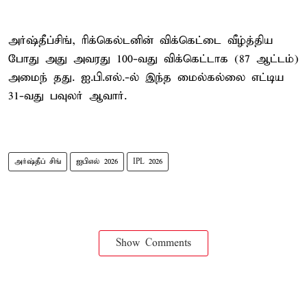
அர்ஷ்தீப்சிங், ரிக்கெல்டனின் விக்கெட்டை வீழ்த்திய
போது அது அவரது 100-வது விக்கெட்டாக (87 ஆட்டம்)
அமைந் தது. ஐ.பி.எல்.-ல் இந்த மைல்கல்லை எட்டிய
31-வது பவுலர் ஆவார்.
அர்ஷ்தீப் சிங்
ஐபிஎல் 2026
IPL 2026
Show Comments