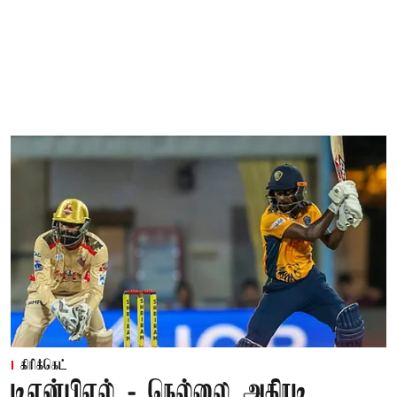
கிரிக்கெட்
டிஎன்பிஎல் - நெல்லை அதிரடி