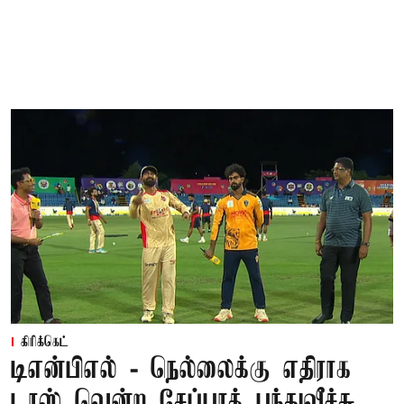
கிரிக்கெட்
டிஎன்பிஎல் - நெல்லைக்கு எதிராக
டாஸ் வென்ற சேப்பாக் பந்துவீச்சு