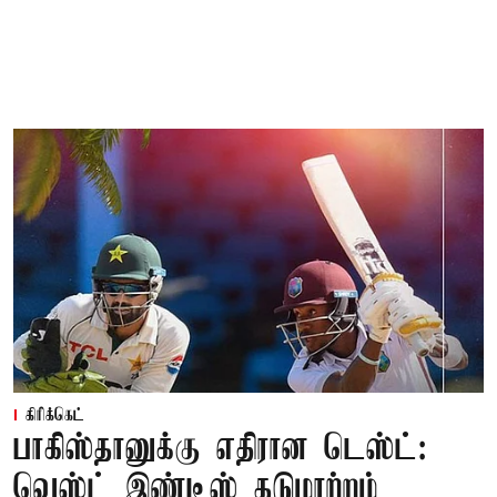
கிரிக்கெட்
பாகிஸ்தானுக்கு எதிரான டெஸ்ட்:
வெஸ்ட் இண்டீஸ் தடுமாற்றம்