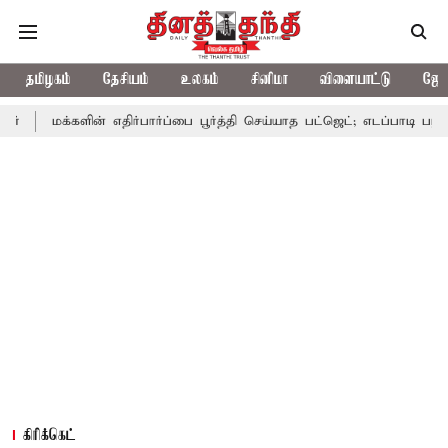
தமிழகம்
தேசியம்
உலகம்
சினிமா
விளையாட்டு
ஜோத
ன் எதிர்பார்ப்பை பூர்த்தி செய்யாத பட்ஜெட்; எடப்பாடி பழனிசாமி
பட்
கிரிக்கெட்