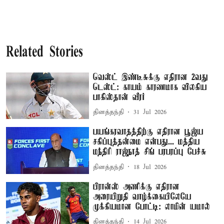
Related Stories
வெஸ்ட் இண்டீசுக்கு எதிரான 2வது
டெஸ்ட்: காயம் காரணமாக விலகிய
பாகிஸ்தான் வீரர்
தினத்தந்தி
31 Jul 2026
பயங்கரவாதத்திற்கு எதிரான பூஜ்ய
சகிப்புத்தன்மை என்பது... மத்திய
மந்திரி ராஜ்நாத் சிங் பரபரப்பு பேச்சு
தினத்தந்தி
18 Jul 2026
பிரான்ஸ் அணிக்கு எதிரான
அரையிறுதி வாழ்க்கையிலேயே
முக்கியமான போட்டி: லாமின் யமால்
தினத்தந்தி
14 Jul 2026